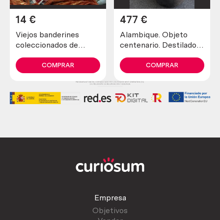
14
€
477
€
Viejos banderines
Alambique. Objeto
coleccionados de
centenario. Destilador
España (11 banderines)
fabricado en pesado
cobre. 80 litros.
COMPRAR
COMPRAR
Empresa
Objetivos