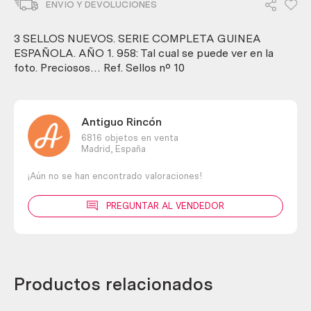
ENVIO Y DEVOLUCIONES
Serie
completa
Guinea
3 SELLOS NUEVOS. SERIE COMPLETA GUINEA
española.
ESPAÑOLA. AÑO 1. 958: Tal cual se puede ver en la
Año
foto. Preciosos… Ref. Sellos nº 10
1.958
cantidad
Antiguo Rincón
6816 objetos en venta
Madrid,
España
¡Aún no se han encontrado valoraciones!
PREGUNTAR AL VENDEDOR
Productos relacionados