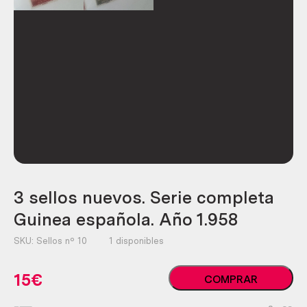
3 sellos nuevos. Serie completa
Guinea española. Año 1.958
SKU:
Sellos nº 10
1 disponibles
3
15
€
COMPRAR
sellos
nuevos.