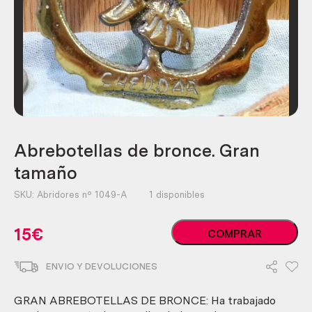
Abrebotellas de bronce. Gran
tamaño
SKU:
Abridores nº 1049-A
1 disponibles
Abrebotellas
15
€
COMPRAR
de
bronce.
ENVIO Y DEVOLUCIONES
Gran
tamaño
cantidad
GRAN ABREBOTELLAS DE BRONCE: Ha trabajado