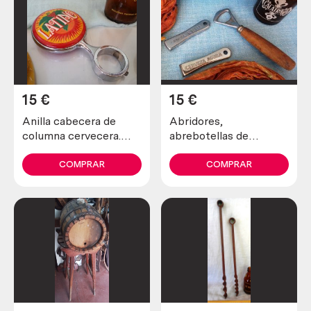
15
€
15
€
Anilla cabecera de
Abridores,
columna cervecera.
abrebotellas de
Marca Latino.
cerveza. 3 piezas.
COMPRAR
COMPRAR