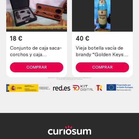
18
€
40
€
Conjunto de caja saca-
Vieja botella vacía de
corchos y caja
brandy “Golden Keys”
termómetro.
de colección. Enorme
tamaño.
COMPRAR
COMPRAR