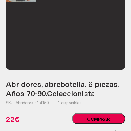
Abridores, abrebotella. 6 piezas.
Años 70-90.Coleccionista
SKU:
Abridores nº 4159
1 disponibles
Abridores,
22
€
COMPRAR
abrebotella.
6