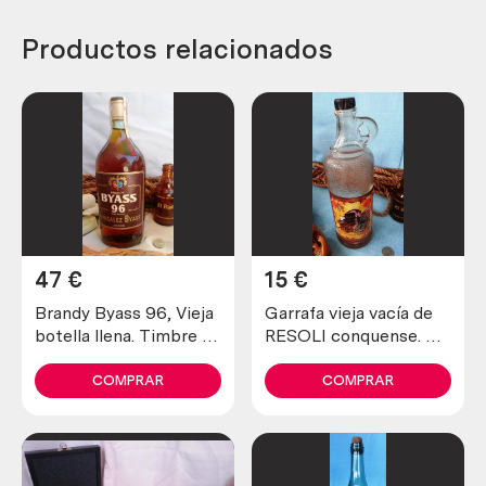
Productos relacionados
47
€
15
€
Brandy Byass 96, Vieja
Garrafa vieja vacía de
botella llena. Timbre de
RESOLI conquense. De
4 pesetas.
colección. En vidrio.
COMPRAR
COMPRAR