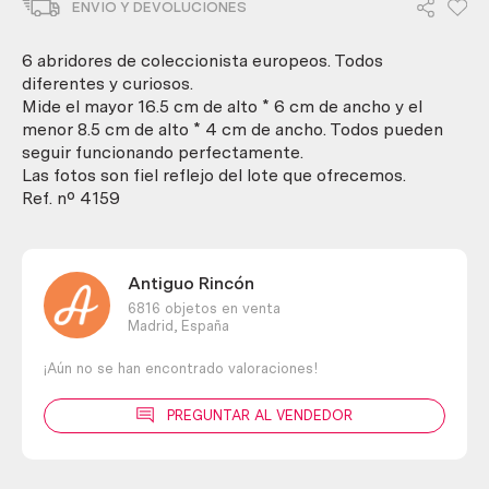
ENVIO Y DEVOLUCIONES
piezas.
Años
70-
6 abridores de coleccionista europeos. Todos
90.Coleccionista
diferentes y curiosos.
cantidad
Mide el mayor 16.5 cm de alto * 6 cm de ancho y el
menor 8.5 cm de alto * 4 cm de ancho. Todos pueden
seguir funcionando perfectamente.
Las fotos son fiel reflejo del lote que ofrecemos.
Ref. nº 4159
Antiguo Rincón
6816 objetos en venta
Madrid,
España
¡Aún no se han encontrado valoraciones!
PREGUNTAR AL VENDEDOR