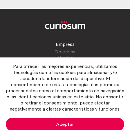
Empresa
Objetivos
Vender
Blog
Para ofrecer las mejores experiencias, utilizamos
tecnologías como las cookies para almacenar y/o
acceder a la información del dispositivo. El
Atención al cliente
consentimiento de estas tecnologías nos permitirá
Contactar
procesar datos como el comportamiento de navegación
Manual del vendedor
o las identificaciones únicas en este sitio. No consentir
o retirar el consentimiento, puede afectar
negativamente a ciertas características y funciones.
Aceptar
Política del servicio
|
Política de privacidad
|
Política de Cookies