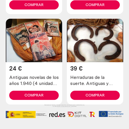
COMPRAR
COMPRAR
24
€
39
€
Antiguas novelas de los
Herraduras de la
años 1.940 (4 unidades
suerte. Antiguas y
diferentes)
verdaderas (lote de 4
unidades)
COMPRAR
COMPRAR