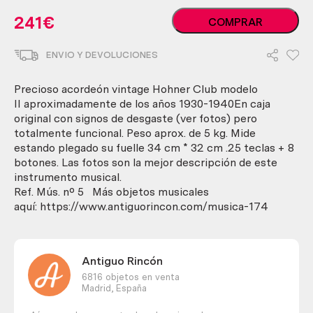
Acordeón
241
€
COMPRAR
antiguo.
Años
ENVIO Y DEVOLUCIONES
30-
40.
Funcionando.
Precioso acordeón vintage Hohner Club modelo
Maletín
II aproximadamente de los años 1930-1940En caja
original.
original con signos de desgaste (ver fotos) pero
cantidad
totalmente funcional. Peso aprox. de 5 kg. Mide
estando plegado su fuelle 34 cm * 32 cm .25 teclas + 8
botones. Las fotos son la mejor descripción de este
instrumento musical.
Ref. Mús. nº 5 Más objetos musicales
aquí: https://www.antiguorincon.com/musica-174
Antiguo Rincón
6816 objetos en venta
Madrid,
España