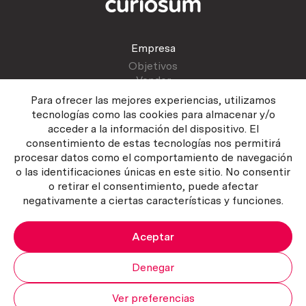
Empresa
Objetivos
Vender
Blog
Para ofrecer las mejores experiencias, utilizamos
tecnologías como las cookies para almacenar y/o
acceder a la información del dispositivo. El
Atención al cliente
consentimiento de estas tecnologías nos permitirá
Contactar
procesar datos como el comportamiento de navegación
Manual del vendedor
o las identificaciones únicas en este sitio. No consentir
o retirar el consentimiento, puede afectar
negativamente a ciertas características y funciones.
Aceptar
Política del servicio
|
Política de privacidad
|
Política de Cookies
Copyright ©2026 Curiosum S.L. Todos los derechos reservados.
Denegar
Ver preferencias