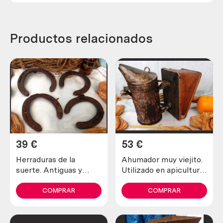
Productos relacionados
39
€
53
€
Herraduras de la
Ahumador muy viejito.
suerte. Antiguas y
Utilizado en apicultura
verdaderas (lote de 4
para tranquilizar a las
unidades)
abejas
COMPRAR
COMPRAR