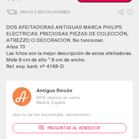
antiguas
philips
ENVIO Y DEVOLUCIONES
eléctricas.
Años
70.
DOS AFEITADORAS ANTIGUAS MARCA PHILIPS
Preciosa
ELECTRICAS. PRECIOSAS PIEZAS DE COLECCIÓN,
pieza
ATREZZO O DECORACION. No funcionan.
de
Años 70
decoración
Las fotos son la mejor descripción de estas afeitadoras.
cantidad
Mide 9 cm de alto * 8 cm de ancho.
Ref. exp. barb. nº 4148-D
Antiguo Rincón
6816 objetos en venta
Madrid,
España
¡Aún no se han encontrado valoraciones!
PREGUNTAR AL VENDEDOR