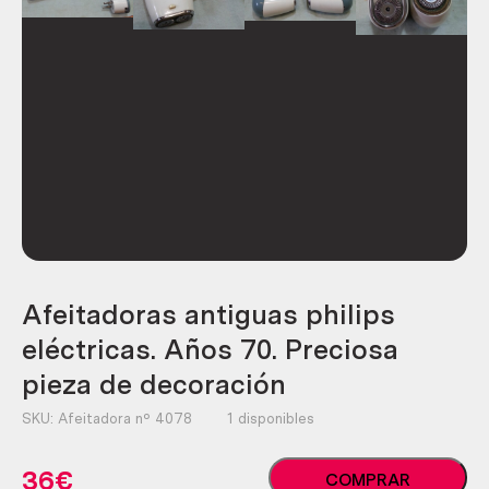
Afeitadoras antiguas philips
eléctricas. Años 70. Preciosa
pieza de decoración
SKU:
Afeitadora nº 4078
1 disponibles
Afeitadoras
36
€
COMPRAR