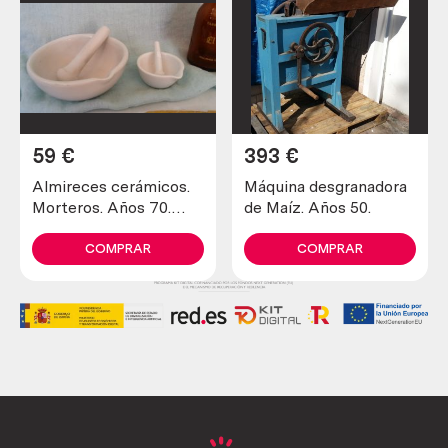
59
€
393
€
Almireces cerámicos.
Máquina desgranadora
Morteros. Años 70.
de Maíz. Años 50.
Marca jipo. Preciosa
colección. Perfectos.
COMPRAR
COMPRAR