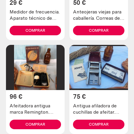
29
€
50
€
Medidor de frecuencia.
Anteojeras viejas para
Aparato técnico de
caballería. Correas de
laboratorio. VIntage.
cuero. Origen alemán.
COMPRAR
COMPRAR
96
€
75
€
Afeitadora antigua
Antigua afiladora de
marca Remington.
cuchillas de afeitar.
Preciosa pieza de
Marca allegro.
colección
COMPRAR
COMPRAR