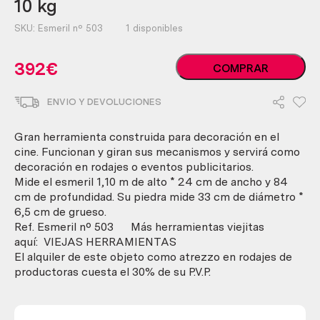
10 kg
SKU:
Esmeril nº 503
1 disponibles
Afilador.
392
€
COMPRAR
Esmeril.
Máquina
ENVIO Y DEVOLUCIONES
ficticia
para
atrezzo
Gran herramienta construida para decoración en el
en
cine. Funcionan y giran sus mecanismos y servirá como
el
decoración en rodajes o eventos publicitarios.
cine
Mide el esmeril 1,10 m de alto * 24 cm de ancho y 84
o
cm de profundidad. Su piedra mide 33 cm de diámetro *
eventos
6,5 cm de grueso.
publicitarios.anual,
Ref. Esmeril nº 503 Más herramientas viejitas
afilador.
aquí: VIEJAS HERRAMIENTAS
Pesa
El alquiler de este objeto como atrezzo en rodajes de
10
productoras cuesta el 30% de su P.V.P.
kg
cantidad