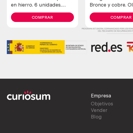
en hierro. 6 unidades.
Bronce y cobre. O
Nuevos, a estrenar.
warming pans. Bra
COMPRAR
copper
COMPRAR
Empresa
Objetivos
Vender
Blog