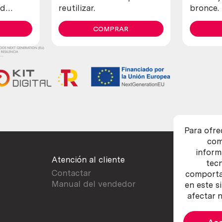
ld
reutilizar.
bronce.
ss and
Muy cur
COMPRAR
Para ofre
com
inform
Atención al cliente
tec
Contactar
comportam
Manual del vendedor
en este s
afectar n