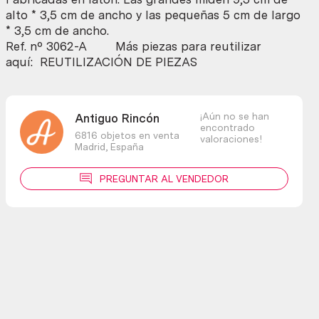
Piezas
alto * 3,5 cm de ancho y las pequeñas 5 cm de largo
para
* 3,5 cm de ancho.
reutilizar
Ref. nº 3062-A Más piezas para reutilizar
cantidad
aquí: REUTILIZACIÓN DE PIEZAS
¡Aún no se han
Antiguo Rincón
encontrado
6816 objetos en venta
valoraciones!
Madrid,
España
PREGUNTAR AL VENDEDOR