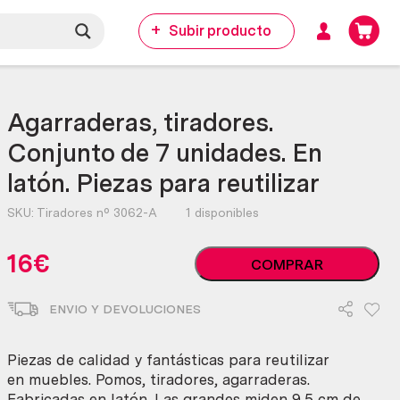
Subir producto
Agarraderas, tiradores.
Conjunto de 7 unidades. En
latón. Piezas para reutilizar
SKU:
Tiradores nº 3062-A
1 disponibles
Agarraderas,
16
€
COMPRAR
tiradores.
Conjunto
ENVIO Y DEVOLUCIONES
de
7
unidades.
Piezas de calidad y fantásticas para reutilizar
En
en muebles. Pomos, tiradores, agarraderas.
latón.
Fabricadas en latón. Las grandes miden 9,5 cm de