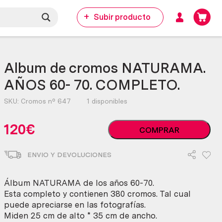
Subir producto
Album de cromos NATURAMA.
AÑOS 60- 70. COMPLETO.
SKU:
Cromos nº 647
1 disponibles
Album
120
€
COMPRAR
de
cromos
ENVIO Y DEVOLUCIONES
NATURAMA.
AÑOS
60-
Álbum NATURAMA de los años 60-70.
70.
Esta completo y contienen 380 cromos. Tal cual
COMPLETO.
puede apreciarse en las fotografías.
cantidad
Miden 25 cm de alto * 35 cm de ancho.