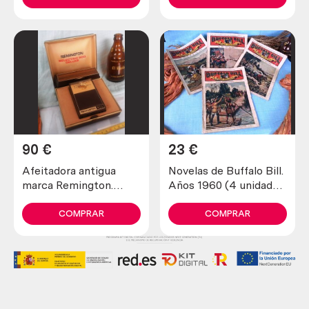
90
€
23
€
Afeitadora antigua
Novelas de Buffalo Bill.
marca Remington.
Años 1960 (4 unidades
Preciosa pieza de
diferentes)
colección
COMPRAR
COMPRAR