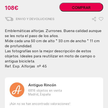
Alforjas
108
€
COMPRAR
antiguas
en
ENVIO Y DEVOLUCIONES
cuero.
Dos
piezas.
Emblemáticas alforjas. Zurrones. Buena calidad aunque
Emblemáticas.
se les nota el paso de los años.
cantidad
Mide cada una 50 cm de alto * 33 cm de ancho * 11 cm
de profundidad.
Las fotografías son la mejor descripción de estos
objetos. Ideales para reutilizar en moto de campo o
antigua bicicleta.
Ref. Exp. Alforjas nº 45
Antiguo Rincón
6816 objetos en venta
Madrid,
España
¡Aún no se han encontrado valoraciones!