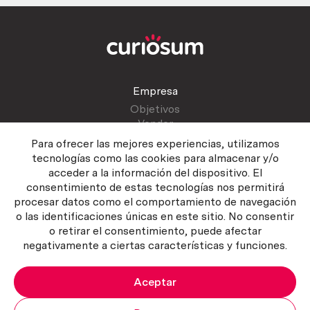
Empresa
Objetivos
Vender
Blog
Para ofrecer las mejores experiencias, utilizamos
tecnologías como las cookies para almacenar y/o
acceder a la información del dispositivo. El
Atención al cliente
consentimiento de estas tecnologías nos permitirá
Contactar
procesar datos como el comportamiento de navegación
Manual del vendedor
o las identificaciones únicas en este sitio. No consentir
o retirar el consentimiento, puede afectar
negativamente a ciertas características y funciones.
Aceptar
Política del servicio
|
Política de privacidad
|
Política de Cookies
Copyright ©2026 Curiosum S.L. Todos los derechos reservados.