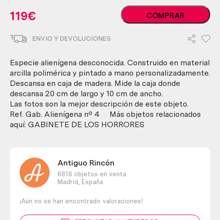
Alienígena
119
€
COMPRAR
bebé.
Réplica.
ENVIO Y DEVOLUCIONES
En
caja
de
Especie alienígena desconocida. Construido en material
madera.
arcilla polimérica y pintado a mano personalizadamente.
cantidad
Descansa en caja de madera. Mide la caja donde
descansa 20 cm de largo y 10 cm de ancho.
Las fotos son la mejor descripción de este objeto.
Ref. Gab. Alienígena nº 4 Más objetos relacionados
aquí: GABINETE DE LOS HORRORES
Antiguo Rincón
6816 objetos en venta
Madrid,
España
¡Aún no se han encontrado valoraciones!