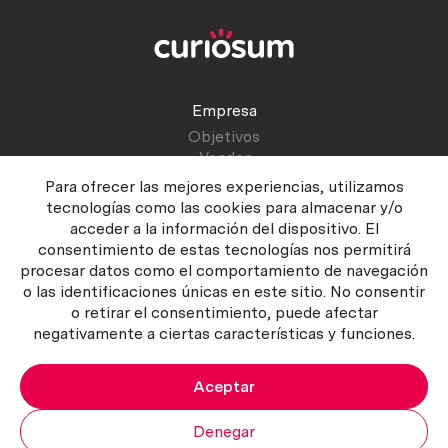
Empresa
Objetivos
Vender
Blog
Para ofrecer las mejores experiencias, utilizamos
tecnologías como las cookies para almacenar y/o
acceder a la información del dispositivo. El
Atención al cliente
consentimiento de estas tecnologías nos permitirá
Contactar
procesar datos como el comportamiento de navegación
Manual del vendedor
o las identificaciones únicas en este sitio. No consentir
o retirar el consentimiento, puede afectar
negativamente a ciertas características y funciones.
Aceptar
Política del servicio
|
Política de privacidad
|
Política de Cookies
Copyright ©2026 Curiosum S.L. Todos los derechos reservados.
Denegar