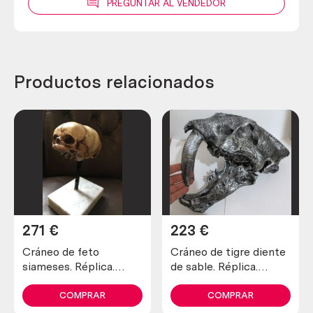
PREGUNTAR AL VENDEDOR
Productos relacionados
271
€
223
€
Cráneo de feto
Cráneo de tigre diente
siameses. Réplica.
de sable. Réplica.
Tamaño natural. Homo
Tamaño natural. Nuevo.
siamensis.
COMPRAR
COMPRAR
Impresionante.