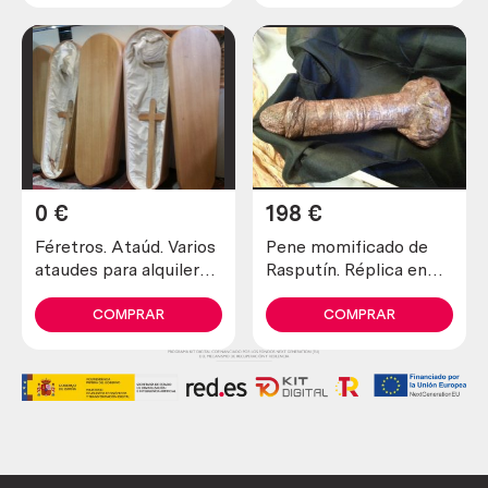
0
€
198
€
Féretros. Ataúd. Varios
Pene momificado de
ataudes para alquiler
Rasputín. Réplica en
como atrezzo o
fibra de vidrio y
decoración.
poliester. Magnífica
COMPRAR
COMPRAR
pieza. Miembro.