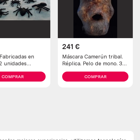
241
€
 Fabricadas en
Máscara Camerún tribal.
12 unidades
Réplica. Pelo de mono. 30
.
cm de altura.
COMPRAR
Espectacular.
COMPRAR