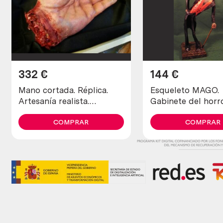
332
€
144
€
Mano cortada. Réplica.
Esqueleto MAGO.
Artesanía realista.
Gabinete del horr
Inspirada en La Bocca
realizada en pape
della verita.
COMPRAR
Origen británico.
COMPRAR