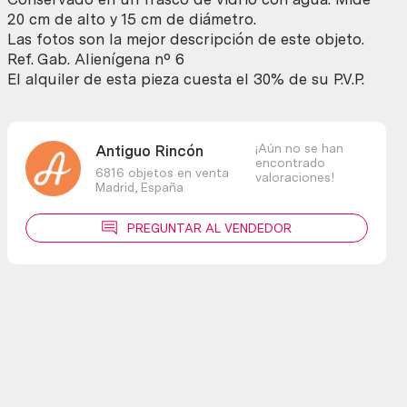
con
20 cm de alto y 15 cm de diámetro.
agua.
Las fotos son la mejor descripción de este objeto.
cantidad
Ref. Gab. Alienígena nº 6
El alquiler de esta pieza cuesta el 30% de su P.V.P.
¡Aún no se han
Antiguo Rincón
encontrado
6816 objetos en venta
valoraciones!
Madrid,
España
PREGUNTAR AL VENDEDOR