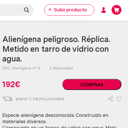
Subir producto
Alienígena peligroso. Réplica.
Metido en tarro de vidrio con
agua.
SKU:
Alienígena nº 6
3 disponibles
Alienígena
192
€
COMPRAR
peligroso.
Réplica.
ENVIO Y DEVOLUCIONES
Metido
en
tarro
Especie alienígena desconocida. Construido en
de
materiales diversos.
vidrio
Conservado en un frasco de vidrio con agua. Mide