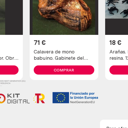
71
€
18
€
Calavera de mono
Arañas.
or. Obra
babuino. Gabinete del
resina. 
l maché.
horror. Obra realizada en
variadas
papel maché. Origen
COMPRAR
británico.