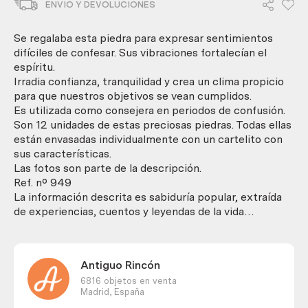
ENVIO Y DEVOLUCIONES
La
piedra
de
Se regalaba esta piedra para expresar sentimientos
la
difíciles de confesar. Sus vibraciones fortalecían el
amistad.
espíritu.
12
Irradia confianza, tranquilidad y crea un clima propicio
unidades.
para que nuestros objetivos se vean cumplidos.
cantidad
Es utilizada como consejera en periodos de confusión.
Son 12 unidades de estas preciosas piedras. Todas ellas
están envasadas individualmente con un cartelito con
sus características.
Las fotos son parte de la descripción.
Ref. nº 949
La información descrita es sabiduría popular, extraída
de experiencias, cuentos y leyendas de la vida…
Antiguo Rincón
6816 objetos en venta
Madrid,
España