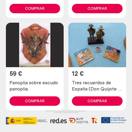
imanes)
COMPRAR
COMPRAR
59
€
12
€
Panoplia sobre escudo
Tres recuerdos de
panoplia.
España (Don Quijote e
imanes)
COMPRAR
COMPRAR