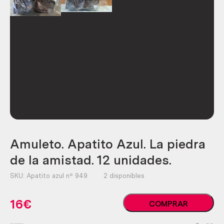
Amuleto. Apatito Azul. La piedra
de la amistad. 12 unidades.
SKU:
Apatito azul nº 949
2 disponibles
Amuleto.
16
€
COMPRAR
Apatito
Azul.