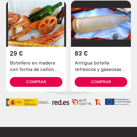
29
€
83
€
Botellero en madera
Antigua botella
con forma de cañón.
refrescos y gaseosas
Origen alemán
“Miret” de alrededor de
los años 1.925
COMPRAR
COMPRAR