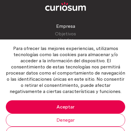
Empresa
Objetivos
Vender
Blog
Para ofrecer las mejores experiencias, utilizamos
tecnologías como las cookies para almacenar y/o
acceder a la información del dispositivo. El
Atención al cliente
consentimiento de estas tecnologías nos permitirá
Contactar
procesar datos como el comportamiento de navegación
Manual del vendedor
o las identificaciones únicas en este sitio. No consentir
o retirar el consentimiento, puede afectar
negativamente a ciertas características y funciones.
Aceptar
Política del servicio
|
Política de privacidad
|
Política de Cookies
Copyright ©2026 Curiosum S.L. Todos los derechos reservados.
Denegar