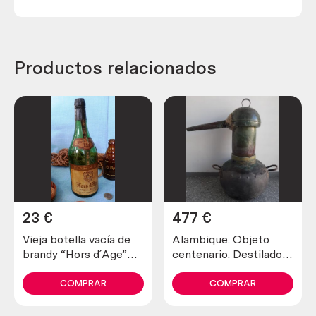
Productos relacionados
23
€
477
€
Vieja botella vacía de
Alambique. Objeto
brandy “Hors d´Age”
centenario. Destilador
colección
fabricado en pesado
cobre. 80 litros.
COMPRAR
COMPRAR