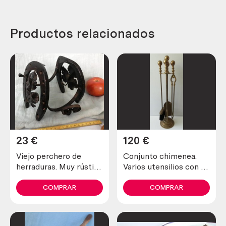
Productos relacionados
23
€
120
€
Viejo perchero de
Conjunto chimenea.
herraduras. Muy rústico
Varios utensilios con su
y artesanal.
soporte. Bronce.
COMPRAR
COMPRAR