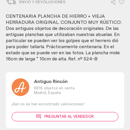
ENVIO Y DEVOLUCIONES
hierro
+
planchero.
CENTENARIA PLANCHA DE HIERRO + VIEJA
Conjunto
HERRADURA ORIGINAL. CONJUNTO MUY RÚSTICO:
muy
Dos antiguos objetos de decoración originales. De las
rústico.
antiguas planchas que utilizaban nuestras abuelas. En
cantidad
particular se pueden ver los golpes que el herrero dió
para poder tallarla. Prácticamente centenaria. En el
estado que se puede ver en las fotos. La plancha mide
16cm de larga * 10cm de alta. Ref. nº 524-B
Antiguo Rincón
6816 objetos en venta
Madrid,
España
¡Aún no se han encontrado valoraciones!
PREGUNTAR AL VENDEDOR