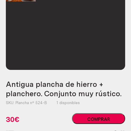
Antigua plancha de hierro +
planchero. Conjunto muy rústico.
SKU:
Plancha nº 524-B
1 disponibles
Antigua
30
€
COMPRAR
plancha
de