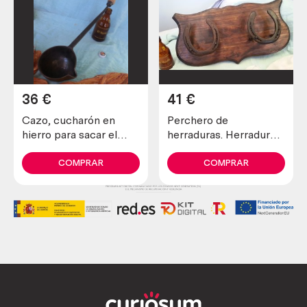
36
€
41
€
Cazo, cucharón en
Perchero de
hierro para sacar el
herraduras. Herraduras
caldo. Origen austriaco.
antiguas y restauradas
Antiguo.
sobre tabla maciza.
COMPRAR
COMPRAR