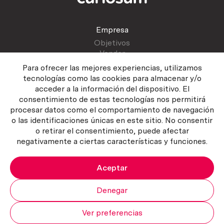
Empresa
Objetivos
Vender
Blog
Para ofrecer las mejores experiencias, utilizamos
tecnologías como las cookies para almacenar y/o
acceder a la información del dispositivo. El
Atención al cliente
consentimiento de estas tecnologías nos permitirá
Contactar
procesar datos como el comportamiento de navegación
Manual del vendedor
o las identificaciones únicas en este sitio. No consentir
o retirar el consentimiento, puede afectar
negativamente a ciertas características y funciones.
Aceptar
Política del servicio
|
Política de privacidad
|
Política de Cookies
Copyright ©2026 Curiosum S.L. Todos los derechos reservados.
Denegar
Ver preferencias