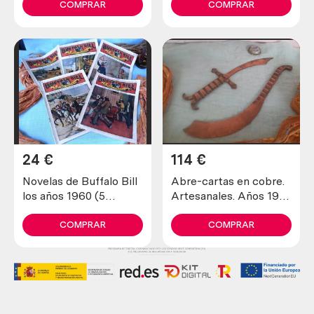
cobre. 80 litros.
colección
COMPRAR
COMPRAR
24
€
114
€
Novelas de Buffalo Bill
Abre-cartas en cobre.
los años 1960 (5
Artesanales. Años 1900
unidades diferentes)
maravillosos. Old open
letters in copper
COMPRAR
COMPRAR