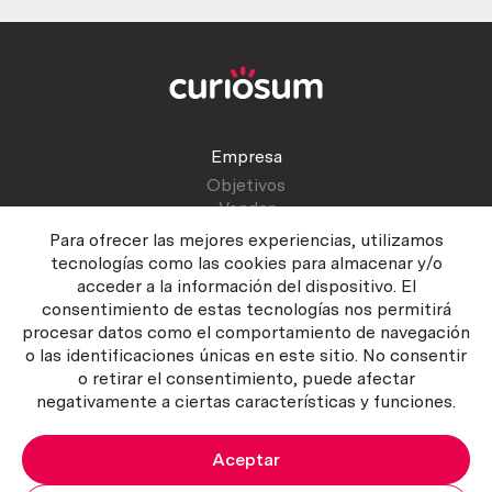
Empresa
Objetivos
Vender
Blog
Para ofrecer las mejores experiencias, utilizamos
tecnologías como las cookies para almacenar y/o
acceder a la información del dispositivo. El
Atención al cliente
consentimiento de estas tecnologías nos permitirá
Contactar
procesar datos como el comportamiento de navegación
Manual del vendedor
o las identificaciones únicas en este sitio. No consentir
o retirar el consentimiento, puede afectar
negativamente a ciertas características y funciones.
Aceptar
Política del servicio
|
Política de privacidad
|
Política de Cookies