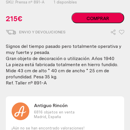
SKU:
Prensa nº 891-A
1 disponibles
Antigua
215
€
COMPRAR
prensa
de
ENVIO Y DEVOLUCIONES
imprenta.
Fundición.
Impresionante.
Signos del tiempo pasado pero totalmente operativa y
Old
muy fuerte y pesada.
printing
Gran objeto de decoración o utilización. Años 1940
press.
La pieza está fabricada totalmente en hierro fundido.
cantidad
Mide 43 cm de alto * 40 cm de ancho * 25 cm de
profundidad. Pesa 35 kg.
Ref. Taller nº 891-A
Antiguo Rincón
6816 objetos en venta
Madrid,
España
¡Aún no se han encontrado valoraciones!