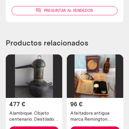
PREGUNTAR AL VENDEDOR
Productos relacionados
477
€
96
€
Alambique. Objeto
Afeitadora antigua
centenario. Destilador
marca Remington.
fabricado en pesado
Preciosa pieza de