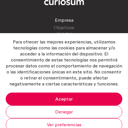
Empresa
Objetivos
Vender
Blog
Para ofrecer las mejores experiencias, utilizamos
tecnologías como las cookies para almacenar y/o
acceder a la información del dispositivo. El
Atención al cliente
consentimiento de estas tecnologías nos permitirá
Contactar
procesar datos como el comportamiento de navegación
Manual del vendedor
o las identificaciones únicas en este sitio. No consentir
o retirar el consentimiento, puede afectar
negativamente a ciertas características y funciones.
Aceptar
Política del servicio
|
Política de privacidad
|
Política de Cookies
Copyright ©2026 Curiosum S.L. Todos los derechos reservados.
Denegar
Ver preferencias