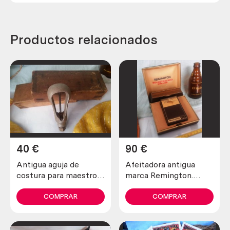
Productos relacionados
40
€
90
€
Antigua aguja de
Afeitadora antigua
costura para maestros
marca Remington.
zapateros y curtidores.
Preciosa pieza de
Años 30
colección
COMPRAR
COMPRAR