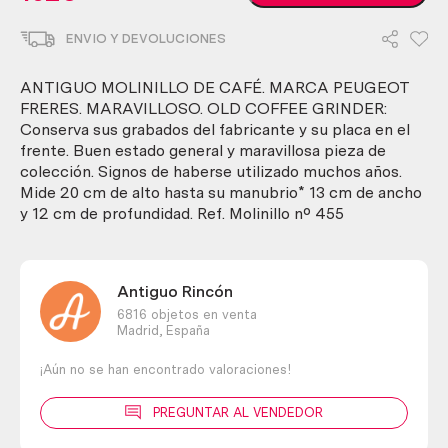
molinillo
de
ENVIO Y DEVOLUCIONES
café.
Marca
Peugeot
ANTIGUO MOLINILLO DE CAFÉ. MARCA PEUGEOT
Freres.
FRERES. MARAVILLOSO. OLD COFFEE GRINDER:
Maravilloso.
Conserva sus grabados del fabricante y su placa en el
Old
frente. Buen estado general y maravillosa pieza de
coffee
colección. Signos de haberse utilizado muchos años.
grinder
Mide 20 cm de alto hasta su manubrio* 13 cm de ancho
cantidad
y 12 cm de profundidad. Ref. Molinillo nº 455
Antiguo Rincón
6816 objetos en venta
Madrid,
España
¡Aún no se han encontrado valoraciones!
PREGUNTAR AL VENDEDOR