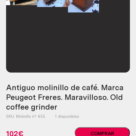
Antiguo molinillo de café. Marca
Peugeot Freres. Maravilloso. Old
coffee grinder
SKU:
Molinillo nº 455
1 disponibles
Antiguo
102
€
COMPRAR