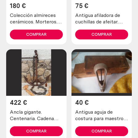
180
€
75
€
Colección almireces
Antigua afiladora de
cerámicos. Morteros.
cuchillas de afeitar.
Años 70. 5 unidades.
Marca allegro.
Collection mortar
COMPRAR
COMPRAR
422
€
40
€
Ancla gigante.
Antigua aguja de
Centenaria. Cadena
costura para maestros
incluida.
zapateros y curtidores.
Impresionante.
Años 30
COMPRAR
COMPRAR
Antique anchor