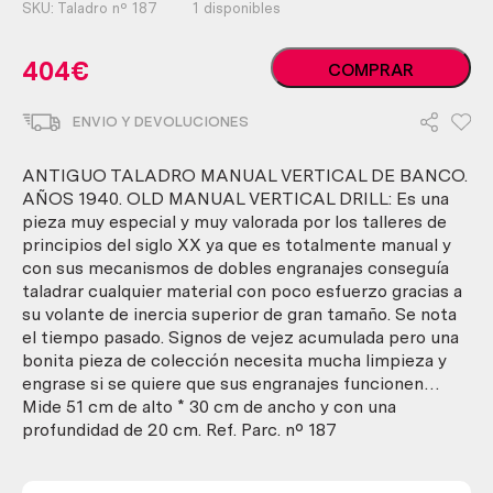
SKU:
Taladro nº 187
1 disponibles
Antiguo
404
€
COMPRAR
taladro
manual
ENVIO Y DEVOLUCIONES
vertical
de
banco.
ANTIGUO TALADRO MANUAL VERTICAL DE BANCO.
Años
AÑOS 1940. OLD MANUAL VERTICAL DRILL: Es una
1940.
pieza muy especial y muy valorada por los talleres de
Pieza
principios del siglo XX ya que es totalmente manual y
espectacular
con sus mecanismos de dobles engranajes conseguía
cantidad
taladrar cualquier material con poco esfuerzo gracias a
su volante de inercia superior de gran tamaño. Se nota
el tiempo pasado. Signos de vejez acumulada pero una
bonita pieza de colección necesita mucha limpieza y
engrase si se quiere que sus engranajes funcionen…
Mide 51 cm de alto * 30 cm de ancho y con una
profundidad de 20 cm. Ref. Parc. nº 187