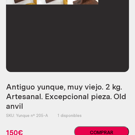
Antiguo yunque, muy viejo. 2 kg.
Artesanal. Excepcional pieza. Old
anvil
SKU:
Yunque nº 205-A
1 disponibles
Antiguo
150
€
COMPRAR