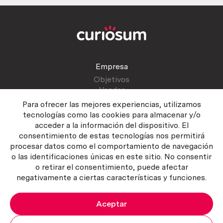
Empresa
Objetivos
Vender
Blog
Para ofrecer las mejores experiencias, utilizamos
tecnologías como las cookies para almacenar y/o
acceder a la información del dispositivo. El
Atención al cliente
consentimiento de estas tecnologías nos permitirá
Contactar
procesar datos como el comportamiento de navegación
Manual del vendedor
o las identificaciones únicas en este sitio. No consentir
o retirar el consentimiento, puede afectar
negativamente a ciertas características y funciones.
Aceptar
Política del servicio
|
Política de privacidad
|
Política de Cookies
Copyright ©2026 Curiosum S.L. Todos los derechos reservados.