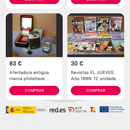
83
€
30
€
Afeitadora antigua
Revistas EL JUEVES.
marca philishave.
Año 1999. 12 unidades
Preciosa pieza de
diferentes.
colección
COMPRAR
COMPRAR