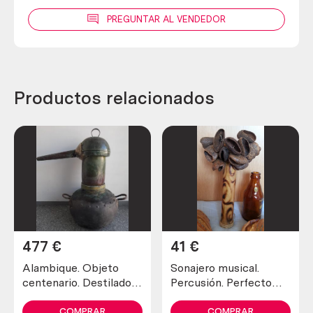
PREGUNTAR AL VENDEDOR
Productos relacionados
477
€
41
€
Alambique. Objeto
Sonajero musical.
centenario. Destilador
Percusión. Perfecto
fabricado en pesado
estado general.
cobre. 80 litros.
COMPRAR
COMPRAR