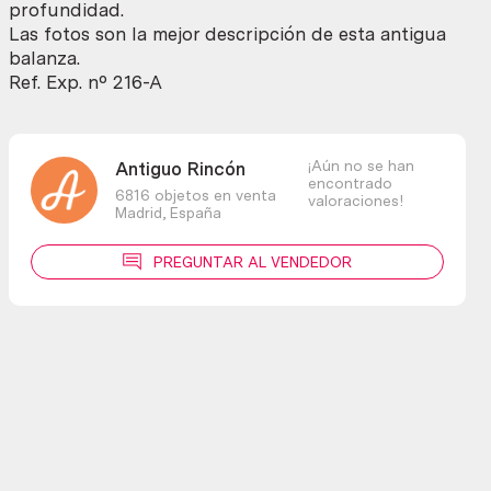
profundidad.
Las fotos son la mejor descripción de esta antigua
balanza.
Ref. Exp. nº 216-A
¡Aún no se han
Antiguo Rincón
encontrado
6816 objetos en venta
valoraciones!
Madrid,
España
PREGUNTAR AL VENDEDOR