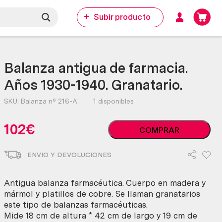
Subir producto
Balanza antigua de farmacia.
Años 1930-1940. Granatario.
SKU:
Balanza nº 216-A
1 disponibles
Balanza
102
€
COMPRAR
antigua
de
ENVIO Y DEVOLUCIONES
farmacia.
Años
1930-
Antigua balanza farmacéutica. Cuerpo en madera y
1940.
mármol y platillos de cobre. Se llaman granatarios
Granatario.
este tipo de balanzas farmacéuticas.
cantidad
Mide 18 cm de altura * 42 cm de largo y 19 cm de