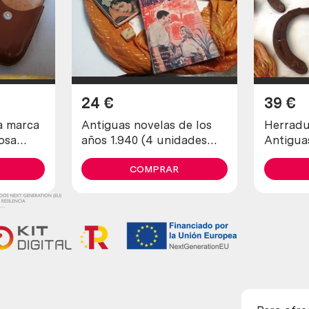
24
€
39
€
ca
Antiguas novelas de los
Herradur
osa
años 1.940 (4 unidades
Antigua
n
diferentes)
(lote de
COMPRAR