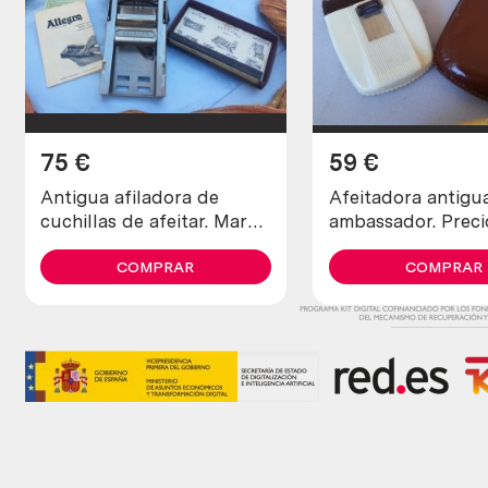
75
€
59
€
Antigua afiladora de
Afeitadora antigua mar
cuchillas de afeitar. Marca
ambassador. Preci
allegro.
pieza de colecció
COMPRAR
COMPRAR