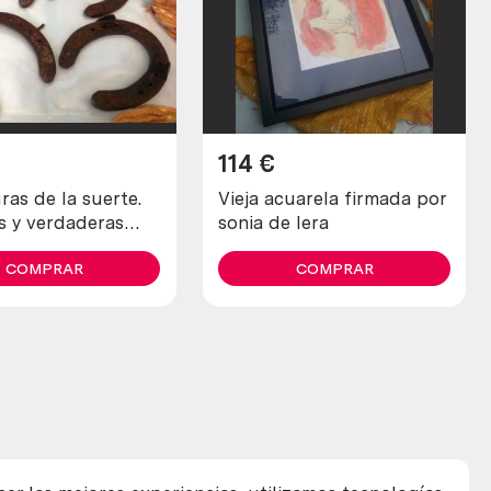
114
€
as de la suerte.
Vieja acuarela firmada por
s y verdaderas
sonia de lera
 4 unidades)
COMPRAR
COMPRAR