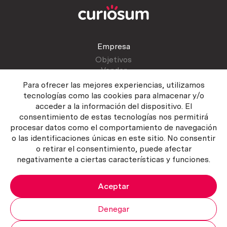
Empresa
Objetivos
Vender
Blog
Para ofrecer las mejores experiencias, utilizamos
tecnologías como las cookies para almacenar y/o
acceder a la información del dispositivo. El
Atención al cliente
consentimiento de estas tecnologías nos permitirá
Contactar
procesar datos como el comportamiento de navegación
Manual del vendedor
o las identificaciones únicas en este sitio. No consentir
o retirar el consentimiento, puede afectar
negativamente a ciertas características y funciones.
Aceptar
Política del servicio
|
Política de privacidad
|
Política de Cookies
Copyright ©2026 Curiosum S.L. Todos los derechos reservados.
Denegar