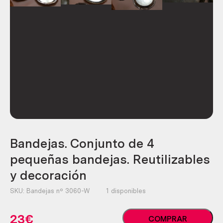
Bandejas. Conjunto de 4
pequeñas bandejas. Reutilizables
y decoración
SKU:
Bandejas nº 3060-W
1 disponibles
Bandejas.
23
€
COMPRAR