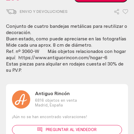
Conjunto
de
ENVIO Y DEVOLUCIONES
4
pequeñas
bandejas.
Conjunto de cuatro bandejas metálicas para reutilizar o
Reutilizables
decoración.
y
Buen estado, como puede apreciarse en las fotografías
decoración
Mide cada una aprox. 8 cm de diámetro.
cantidad
Ref. nº 3060-W Más objetos relacionados con hogar
aquí: https://www.antiguorincon.com/hogar-6
Estas piezas para alquilar en rodajes cuesta el 30% de
su P.V.P.
Antiguo Rincón
6816 objetos en venta
Madrid,
España
¡Aún no se han encontrado valoraciones!
PREGUNTAR AL VENDEDOR