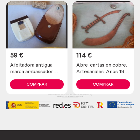
59
€
114
€
Afeitadora antigua
Abre-cartas en cobre.
marca ambassador.
Artesanales. Años 1900
Preciosa pieza de
maravillosos. Old open
colección
letters in copper
COMPRAR
COMPRAR