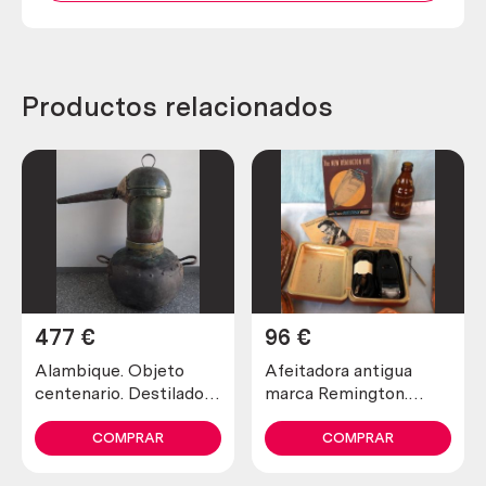
Productos relacionados
477
€
96
€
Alambique. Objeto
Afeitadora antigua
centenario. Destilador
marca Remington.
fabricado en pesado
Preciosa pieza de
cobre. 80 litros.
colección
COMPRAR
COMPRAR