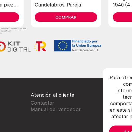
sa pieza
Candelabros. Pareja
1940 (4
diferent
COMPRAR
Para ofre
com
inform
Atención al cliente
tec
Contactar
comportam
Manual del vendedor
en este s
afectar n