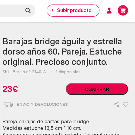
Subir producto
Barajas bridge águila y estrella
dorso años 60. Pareja. Estuche
original. Precioso conjunto.
SKU:
Baraja nº 2140-A
1 disponibles
Barajas
23
€
COMPRAR
bridge
águila
ENVIO Y DEVOLUCIONES
y
estrella
dorso
Pareja barajas de cartas para bridge.
años
Medidas estuche 13,5 cm * 10 cm.
60.
Se encuentra en perfecto estado. Tal cual puede