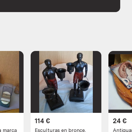
114
€
24
€
ca
Esculturas en bronce.
Antigua