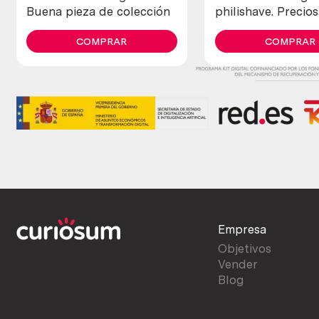
Buena pieza de colección
philishave. Precio
de colección
COMPRAR
COMPRAR
Empresa
Objetivos
Vender
Blog