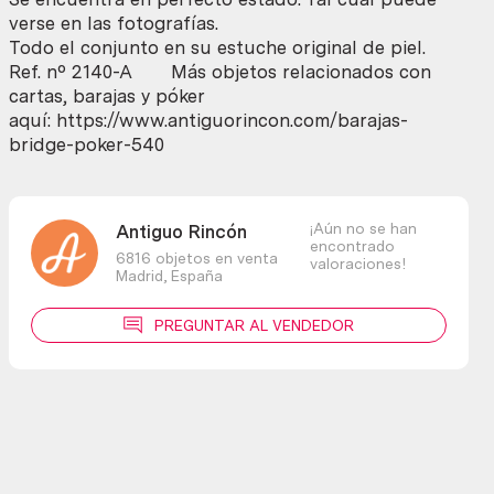
Pareja.
verse en las fotografías.
Estuche
Todo el conjunto en su estuche original de piel.
original.
Ref. nº 2140-A Más objetos relacionados con
Precioso
cartas, barajas y póker
conjunto.
aquí: https://www.antiguorincon.com/barajas-
cantidad
bridge-poker-540
¡Aún no se han
Antiguo Rincón
encontrado
6816 objetos en venta
valoraciones!
Madrid,
España
PREGUNTAR AL VENDEDOR