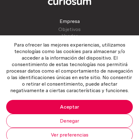
Empresa
Objetivos
Vender
Blog
Para ofrecer las mejores experiencias, utilizamos
tecnologías como las cookies para almacenar y/o
acceder a la información del dispositivo. El
Atención al cliente
consentimiento de estas tecnologías nos permitirá
Contactar
procesar datos como el comportamiento de navegación
Manual del vendedor
o las identificaciones únicas en este sitio. No consentir
o retirar el consentimiento, puede afectar
negativamente a ciertas características y funciones.
Aceptar
Política del servicio
|
Política de privacidad
|
Política de Cookies
Copyright ©2026 Curiosum S.L. Todos los derechos reservados.
Denegar
Ver preferencias