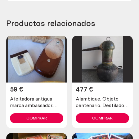
Productos relacionados
59
€
477
€
Afeitadora antigua
Alambique. Objeto
marca ambassador.
centenario. Destilador
Preciosa pieza de
fabricado en pesado
colección
cobre. 80 litros.
COMPRAR
COMPRAR