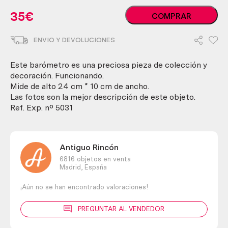
Barómetro.
35
€
COMPRAR
Años
70.
ENVIO Y DEVOLUCIONES
En
madera
y
Este barómetro es una preciosa pieza de colección y
vidrio.
decoración. Funcionando.
Funcionando.
Mide de alto 24 cm * 10 cm de ancho.
cantidad
Las fotos son la mejor descripción de este objeto.
Ref. Exp. nº 5031
Antiguo Rincón
6816 objetos en venta
Madrid,
España
¡Aún no se han encontrado valoraciones!
PREGUNTAR AL VENDEDOR