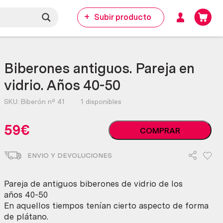
Subir producto
Biberones antiguos. Pareja en
vidrio. Años 40-50
SKU:
Biberón nº 41
1 disponibles
Biberones
59
€
COMPRAR
antiguos.
Pareja
ENVIO Y DEVOLUCIONES
en
vidrio.
Años
Pareja de antiguos biberones de vidrio de los
40-
años 40-50
50
En aquellos tiempos tenían cierto aspecto de forma
cantidad
de plátano.