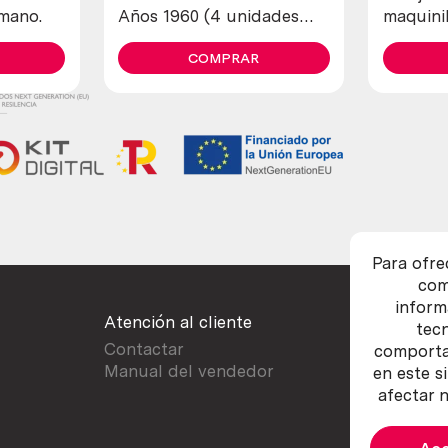
 mano.
Años 1960 (4 unidades
maquinil
diferentes)
COMPRAR
Para ofre
com
inform
Atención al cliente
tec
Contactar
comportam
Manual del vendedor
en este s
afectar n