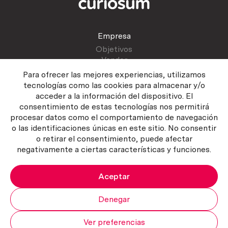
Empresa
Objetivos
Vender
Blog
Para ofrecer las mejores experiencias, utilizamos
tecnologías como las cookies para almacenar y/o
acceder a la información del dispositivo. El
Atención al cliente
consentimiento de estas tecnologías nos permitirá
Contactar
procesar datos como el comportamiento de navegación
Manual del vendedor
o las identificaciones únicas en este sitio. No consentir
o retirar el consentimiento, puede afectar
negativamente a ciertas características y funciones.
Aceptar
Política del servicio
|
Política de privacidad
|
Política de Cookies
Copyright ©2026 Curiosum S.L. Todos los derechos reservados.
Denegar
Ver preferencias