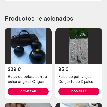
Productos relacionados
229
€
35
€
Bolas de bolera con su
Palos de golf viejos.
bolsa original. Origen
Conjunto de 3 palos y 6
británico. Años 60. Old
pelotas de golf. Old
bowls
golfers
COMPRAR
COMPRAR