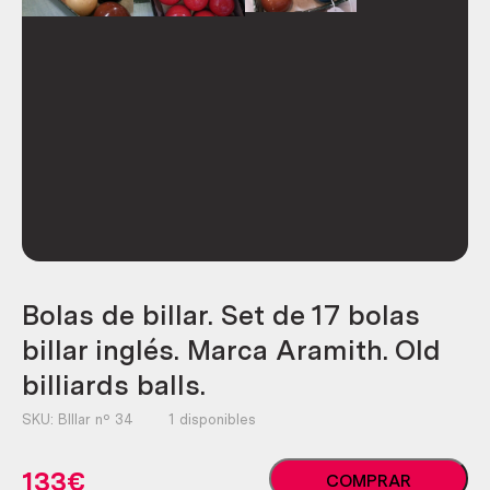
Bolas de billar. Set de 17 bolas
billar inglés. Marca Aramith. Old
billiards balls.
SKU:
BIllar nº 34
1 disponibles
Bolas
133
€
COMPRAR