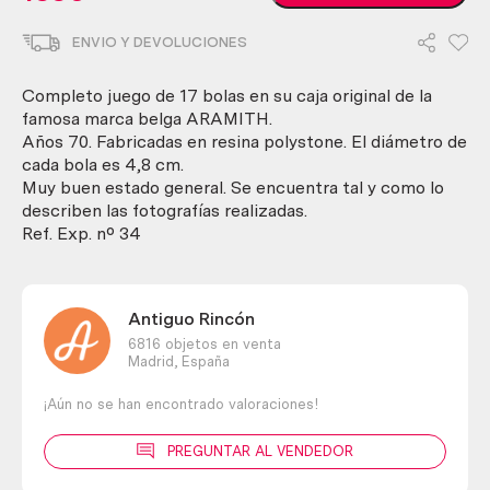
de
billar.
ENVIO Y DEVOLUCIONES
Set
de
17
Completo juego de 17 bolas en su caja original de la
bolas
famosa marca belga ARAMITH.
billar
Años 70. Fabricadas en resina polystone. El diámetro de
inglés.
cada bola es 4,8 cm.
Marca
Muy buen estado general. Se encuentra tal y como lo
Aramith.
describen las fotografías realizadas.
Old
Ref. Exp. nº 34
billiards
balls.
cantidad
Antiguo Rincón
6816 objetos en venta
Madrid,
España
¡Aún no se han encontrado valoraciones!
PREGUNTAR AL VENDEDOR