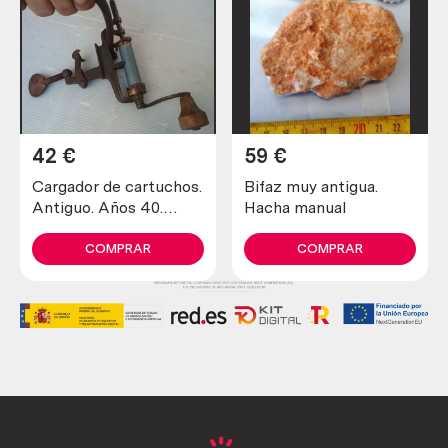
42
€
59
€
Cargador de cartuchos.
Bifaz muy antigua.
Antiguo. Años 40.
Hacha manual
Maravillosa pieza de
colección.
COMPRAR
COMPRAR