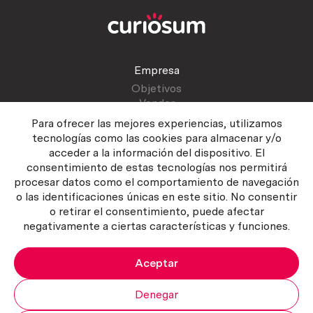
Empresa
Objetivos
Vender
Blog
Para ofrecer las mejores experiencias, utilizamos
tecnologías como las cookies para almacenar y/o
acceder a la información del dispositivo. El
Atención al cliente
consentimiento de estas tecnologías nos permitirá
Contactar
procesar datos como el comportamiento de navegación
Manual del vendedor
o las identificaciones únicas en este sitio. No consentir
o retirar el consentimiento, puede afectar
negativamente a ciertas características y funciones.
Aceptar
Política del servicio
|
Política de privacidad
|
Política de Cookies
Copyright ©2026 Curiosum S.L. Todos los derechos reservados.
Denegar