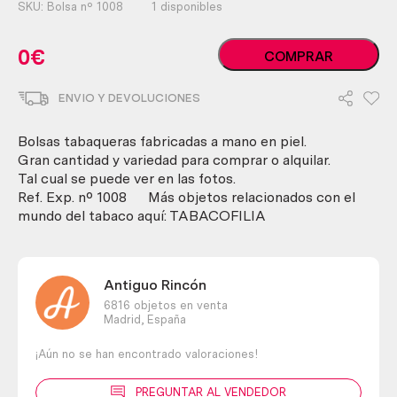
SKU:
Bolsa nº 1008
1 disponibles
Bolsas
0
€
COMPRAR
tabaqueras.
Artesanales
ENVIO Y DEVOLUCIONES
saquitos
para
guardar
Bolsas tabaqueras fabricadas a mano en piel.
tabaco.
Gran cantidad y variedad para comprar o alquilar.
Gran
Tal cual se puede ver en las fotos.
cantidad
Ref. Exp. nº 1008 Más objetos relacionados con el
de
mundo del tabaco aquí: TABACOFILIA
unidades.
cantidad
Antiguo Rincón
6816 objetos en venta
Madrid,
España
¡Aún no se han encontrado valoraciones!
PREGUNTAR AL VENDEDOR