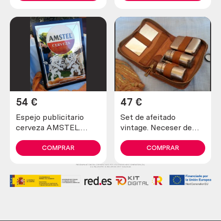
54
€
47
€
Espejo publicitario
Set de afeitado
cerveza AMSTEL.
vintage. Neceser de
Objeto de
viaje. Old shaving set
coleccionista.
COMPRAR
COMPRAR