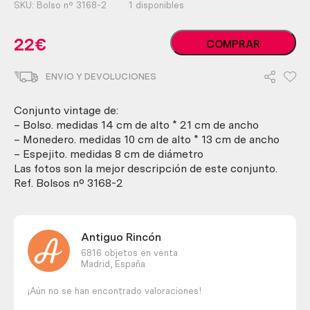
SKU:
Bolso nº 3168-2
1 disponibles
Bolso.
22
€
COMPRAR
Conjunto
vintage
ENVIO Y DEVOLUCIONES
bolso,monedero
y
espejito.
Conjunto vintage de:
Buen
– Bolso. medidas 14 cm de alto * 21 cm de ancho
estado
– Monedero. medidas 10 cm de alto * 13 cm de ancho
cantidad
– Espejito. medidas 8 cm de diámetro
Las fotos son la mejor descripción de este conjunto.
Ref. Bolsos nº 3168-2
Antiguo Rincón
6816 objetos en venta
Madrid,
España
¡Aún no se han encontrado valoraciones!