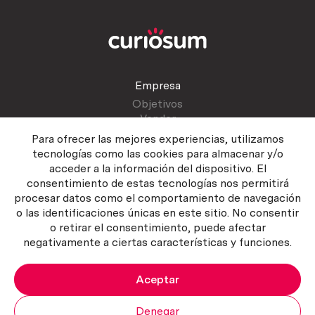
Empresa
Objetivos
Vender
Blog
Para ofrecer las mejores experiencias, utilizamos
tecnologías como las cookies para almacenar y/o
acceder a la información del dispositivo. El
Atención al cliente
consentimiento de estas tecnologías nos permitirá
Contactar
procesar datos como el comportamiento de navegación
Manual del vendedor
o las identificaciones únicas en este sitio. No consentir
o retirar el consentimiento, puede afectar
negativamente a ciertas características y funciones.
Aceptar
Política del servicio
|
Política de privacidad
|
Política de Cookies
Copyright ©2026 Curiosum S.L. Todos los derechos reservados.
Denegar