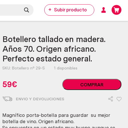
Subir producto
Botellero tallado en madera.
Años 70. Origen africano.
Perfecto estado general.
SKU:
Botellero nº 29-S
1 disponibles
Botellero
59
€
COMPRAR
tallado
en
ENVIO Y DEVOLUCIONES
madera.
Años
70.
Magnífico porta-botella para guardar su mejor
Origen
botella de vino. Origen africano.
africano.
Se encuentra en un estado muy bueno aunque se