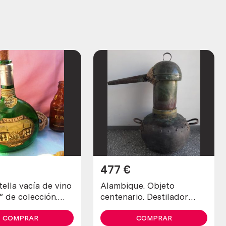
477
€
tella vacía de vino
Alambique. Objeto
” de colección.
centenario. Destilador
a. Portuguesa
fabricado en pesado
COMPRAR
cobre. 80 litros.
COMPRAR