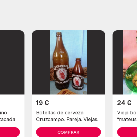
19
€
24
€
ino
Botellas de cerveza
Vieja bo
stacada
Cruzcampo. Pareja. Viejas.
“mateus
Precios
COMPRAR