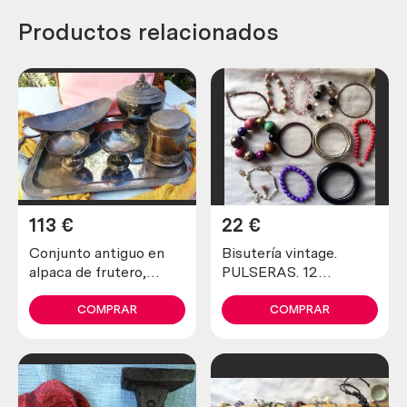
Productos relacionados
113
€
22
€
Conjunto antiguo en
Bisutería vintage.
alpaca de frutero,
PULSERAS. 12
copas, bandeja. . . 6
unidades. Muy bonitas
piezas
COMPRAR
COMPRAR