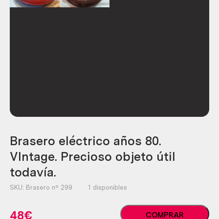
Brasero eléctrico años 80.
VIntage. Precioso objeto útil
todavía.
SKU:
Brasero nº 299
1 disponibles
Brasero
48
€
COMPRAR