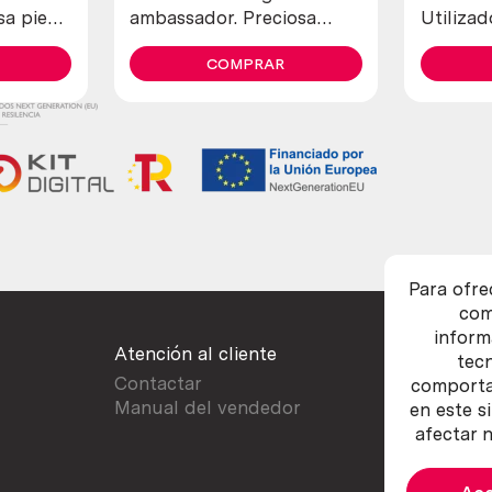
sa pieza
ambassador. Preciosa
Utilizad
pieza de colección
para tra
COMPRAR
abejas
Para ofre
com
inform
Atención al cliente
tec
Contactar
comportam
Manual del vendedor
en este s
afectar n