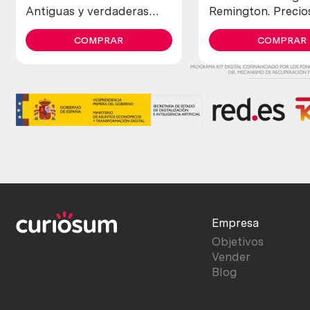
Antiguas y verdaderas
Remington. Precio
(lote de 4 unidades)
de colección
COMPRAR
COMPRAR
Empresa
Objetivos
Vender
Blog