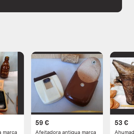
59
€
53
€
ca
Afeitadora antigua marca
Ahumado