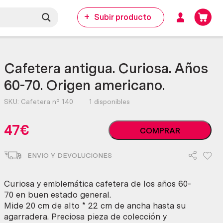
Subir producto
Cafetera antigua. Curiosa. Años
60-70. Origen americano.
SKU:
Cafetera nº 140
1 disponibles
Cafetera
47
€
COMPRAR
antigua.
Curiosa.
ENVIO Y DEVOLUCIONES
Años
60-
70.
Curiosa y emblemática cafetera de los años 60-
Origen
70 en buen estado general.
americano.
Mide 20 cm de alto * 22 cm de ancha hasta su
cantidad
agarradera. Preciosa pieza de colección y