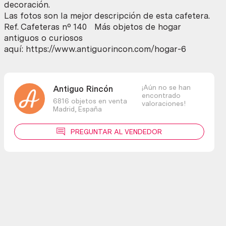
decoración.
Las fotos son la mejor descripción de esta cafetera.
Ref. Cafeteras nº 140 Más objetos de hogar
antiguos o curiosos
aquí: https://www.antiguorincon.com/hogar-6
¡Aún no se han
Antiguo Rincón
encontrado
6816 objetos en venta
valoraciones!
Madrid,
España
PREGUNTAR AL VENDEDOR