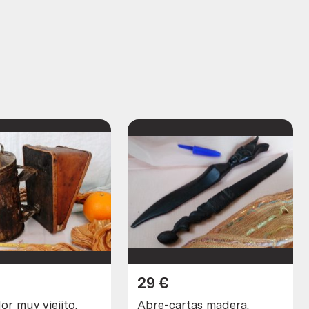
29
€
r muy viejito.
Abre-cartas madera.