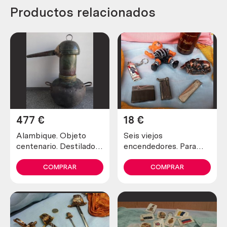
Productos relacionados
477
€
18
€
Alambique. Objeto
Seis viejos
centenario. Destilador
encendedores. Para
fabricado en pesado
piezas. No funcionan.
cobre. 80 litros.
De antigua colección
COMPRAR
COMPRAR