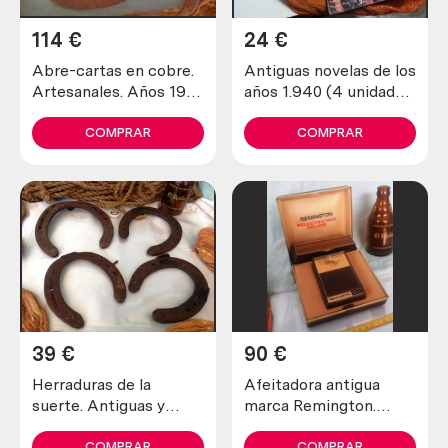
114
€
24
€
Abre-cartas en cobre.
Antiguas novelas de los
Artesanales. Años 1900
años 1.940 (4 unidades
maravillosos. Old open
diferentes)
letters in copper
COMPRAR
COMPRAR
39
€
90
€
Herraduras de la
Afeitadora antigua
suerte. Antiguas y
marca Remington.
verdaderas (lote de 4
Preciosa pieza de
unidades)
colección
COMPRAR
COMPRAR