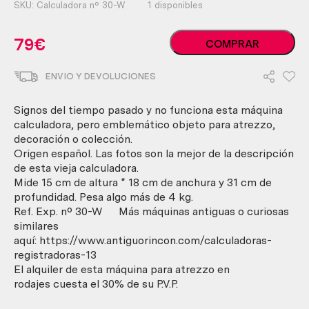
SKU:
Calculadora nº 30-W
1 disponibles
Calculadora
79
€
COMPRAR
mecánica.
Marca
ENVIO Y DEVOLUCIONES
HISPANO
OLIVETTI.
Años
Signos del tiempo pasado y no funciona esta máquina
70.
calculadora, pero emblemático objeto para atrezzo,
Atascada.
decoración o colección.
cantidad
Origen español. Las fotos son la mejor de la descripción
de esta vieja calculadora.
Mide 15 cm de altura * 18 cm de anchura y 31 cm de
profundidad. Pesa algo más de 4 kg.
Ref. Exp. nº 30-W Más máquinas antiguas o curiosas
similares
aquí: https://www.antiguorincon.com/calculadoras-
registradoras-13
El alquiler de esta máquina para atrezzo en
rodajes cuesta el 30% de su P.V.P.