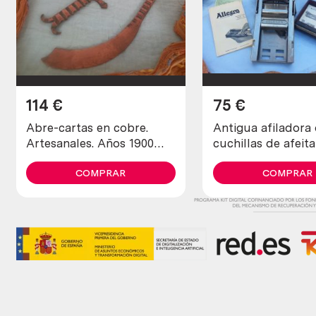
114
€
75
€
Abre-cartas en cobre.
Antigua afiladora
Artesanales. Años 1900
cuchillas de afeit
maravillosos. Old open
allegro.
letters in copper
COMPRAR
COMPRAR