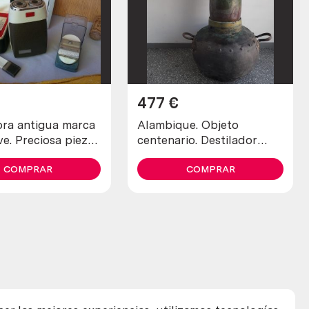
477
€
 antigua marca
Alambique. Objeto
ve. Preciosa pieza
centenario. Destilador
cción
fabricado en pesado
COMPRAR
cobre. 80 litros.
COMPRAR