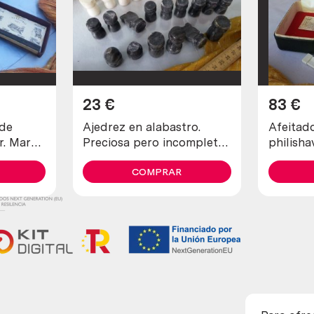
23
€
83
€
 de
Ajedrez en alabastro.
Afeitadora
ar. Marca
Preciosa pero incompleta
philisha
y en mal estado.
de cole
COMPRAR