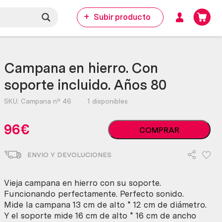
Subir producto
Campana en hierro. Con
soporte incluido. Años 80
SKU:
Campana nº 46
1 disponibles
Campana
96
€
COMPRAR
en
hierro.
ENVIO Y DEVOLUCIONES
Con
soporte
incluido.
Vieja campana en hierro con su soporte.
Años
Funcionando perfectamente. Perfecto sonido.
80
Mide la campana 13 cm de alto * 12 cm de diámetro.
cantidad
Y el soporte mide 16 cm de alto * 16 cm de ancho