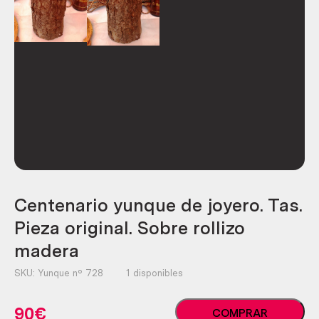
Centenario yunque de joyero. Tas.
Pieza original. Sobre rollizo
madera
SKU:
Yunque nº 728
1 disponibles
Centenario
90
€
COMPRAR