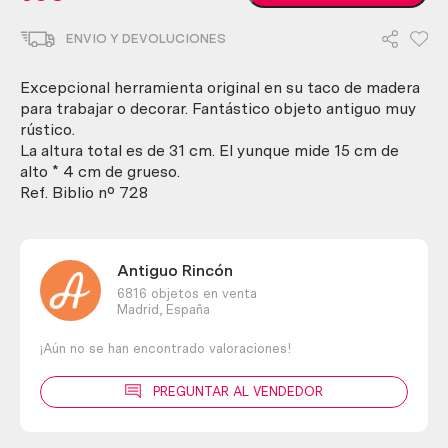
yunque
de
ENVIO Y DEVOLUCIONES
joyero.
Tas.
Pieza
Excepcional herramienta original en su taco de madera
original.
para trabajar o decorar. Fantástico objeto antiguo muy
Sobre
rústico.
rollizo
La altura total es de 31 cm. El yunque mide 15 cm de
madera
alto * 4 cm de grueso.
cantidad
Ref. Biblio nº 728
Antiguo Rincón
6816 objetos en venta
Madrid,
España
¡Aún no se han encontrado valoraciones!
PREGUNTAR AL VENDEDOR