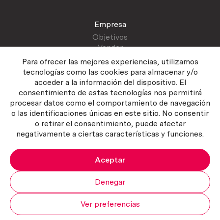
Empresa
Objetivos
Vender
Blog
Para ofrecer las mejores experiencias, utilizamos
tecnologías como las cookies para almacenar y/o
acceder a la información del dispositivo. El
Atención al cliente
consentimiento de estas tecnologías nos permitirá
Contactar
procesar datos como el comportamiento de navegación
Manual del vendedor
o las identificaciones únicas en este sitio. No consentir
o retirar el consentimiento, puede afectar
negativamente a ciertas características y funciones.
Aceptar
Política del servicio
|
Política de privacidad
|
Política de Cookies
Copyright ©2026 Curiosum S.L. Todos los derechos reservados.
Denegar
Ver preferencias
Mi cuenta
Subir
Carrito