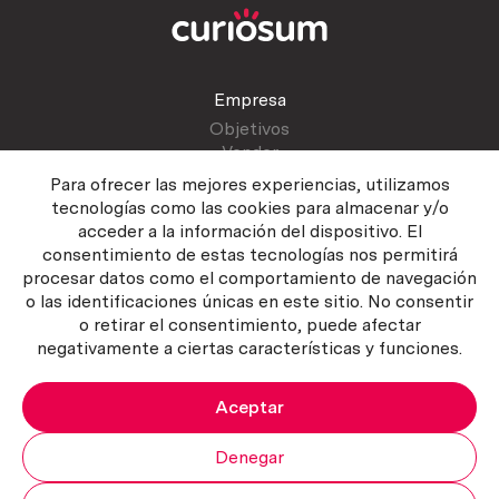
Empresa
Objetivos
Vender
Blog
Para ofrecer las mejores experiencias, utilizamos
tecnologías como las cookies para almacenar y/o
acceder a la información del dispositivo. El
Atención al cliente
consentimiento de estas tecnologías nos permitirá
Contactar
procesar datos como el comportamiento de navegación
Manual del vendedor
o las identificaciones únicas en este sitio. No consentir
o retirar el consentimiento, puede afectar
negativamente a ciertas características y funciones.
Aceptar
Política del servicio
|
Política de privacidad
|
Política de Cookies
Copyright ©2026 Curiosum S.L. Todos los derechos reservados.
Denegar