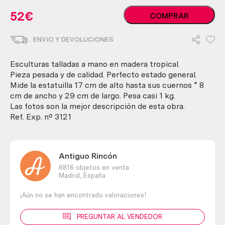
Ciervo.
52
€
COMPRAR
Origen
africano
ENVIO Y DEVOLUCIONES
en
noble
madera
Esculturas talladas a mano en madera tropical.
tropical.
Pieza pesada y de calidad. Perfecto estado general.
Años
Mide la estatuilla 17 cm de alto hasta sus cuernos * 8
80
cm de ancho y 29 cm de largo. Pesa casi 1 kg.
cantidad
Las fotos son la mejor descripción de esta obra.
Ref. Exp. nº 3121
Antiguo Rincón
6816 objetos en venta
Madrid,
España
¡Aún no se han encontrado valoraciones!
PREGUNTAR AL VENDEDOR