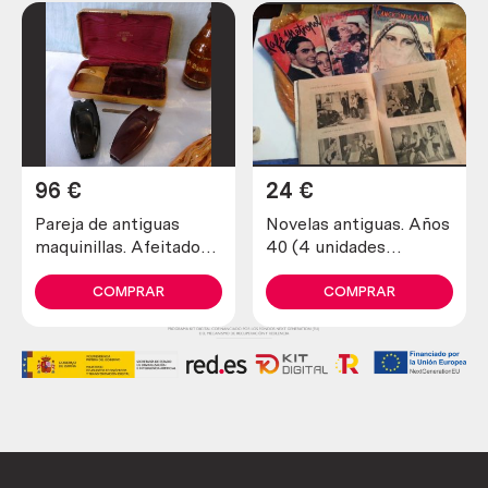
96
€
24
€
Pareja de antiguas
Novelas antiguas. Años
maquinillas. Afeitadora
40 (4 unidades
y recortadora marca
diferentes)
schick.
COMPRAR
COMPRAR