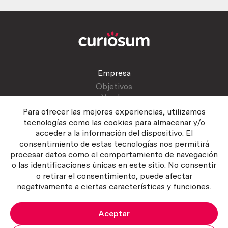
Empresa
Objetivos
Vender
Blog
Para ofrecer las mejores experiencias, utilizamos
tecnologías como las cookies para almacenar y/o
acceder a la información del dispositivo. El
Atención al cliente
consentimiento de estas tecnologías nos permitirá
Contactar
procesar datos como el comportamiento de navegación
Manual del vendedor
o las identificaciones únicas en este sitio. No consentir
o retirar el consentimiento, puede afectar
negativamente a ciertas características y funciones.
Aceptar
Política del servicio
|
Política de privacidad
|
Política de Cookies