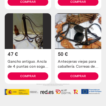
Años 30
COMPRAR
COMPRAR
47
€
50
€
Gancho antiguo. Ancla
Anteojeras viejas para
de 4 puntas con soga
caballería. Correas de
incluida. Antiguo apero.
cuero. Origen alemán.
COMPRAR
COMPRAR