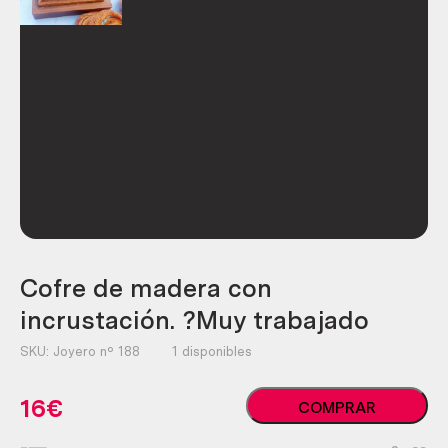
Cofre de madera con
incrustación. ?Muy trabajado
SKU:
Joyero nº 188
1 disponibles
Cofre
16
€
COMPRAR
de
madera