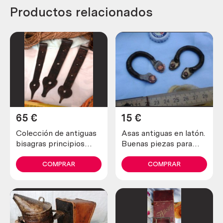
Productos relacionados
65
€
15
€
Colección de antiguas
Asas antiguas en latón.
bisagras principios
Buenas piezas para
siglo XX. Hechas en
reutilizar
forja. 3 piezas. Estilo
COMPRAR
COMPRAR
medieval.