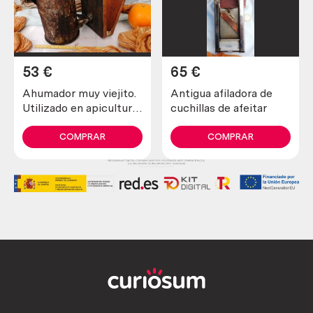
53
€
65
€
Ahumador muy viejito.
Antigua afiladora de
Utilizado en apicultura
cuchillas de afeitar
para tranquilizar a las
abejas
COMPRAR
COMPRAR