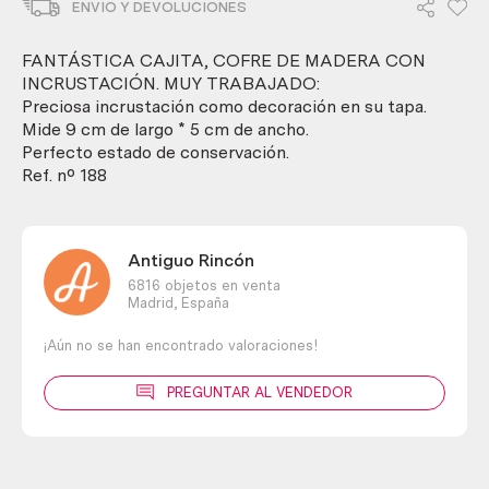
ENVIO Y DEVOLUCIONES
con
incrustación.
?
FANTÁSTICA CAJITA, COFRE DE MADERA CON
Muy
INCRUSTACIÓN. MUY TRABAJADO:
trabajado
Preciosa incrustación como decoración en su tapa.
cantidad
Mide 9 cm de largo * 5 cm de ancho.
Perfecto estado de conservación.
Ref. nº 188
Antiguo Rincón
6816 objetos en venta
Madrid,
España
¡Aún no se han encontrado valoraciones!
PREGUNTAR AL VENDEDOR