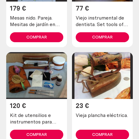
179
€
77
€
Mesas nido. Pareja.
Viejo instrumental de
Mesitas de jardín en
dentista. Set tools of
hierro. Conjunto.
dentist
COMPRAR
COMPRAR
120
€
23
€
Kit de utensilios e
Vieja plancha eléctrica.
instrumentos para
drogadictos. Alquiler
de atrezzo.
COMPRAR
COMPRAR