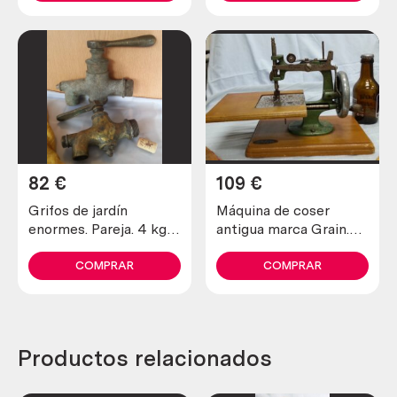
82
€
109
€
Grifos de jardín
Máquina de coser
enormes. Pareja. 4 kg.
antigua marca Grain.
Total. En bronce. Huge
Años 60. A manubrio.
garden taps. Coup
COMPRAR
COMPRAR
Productos relacionados