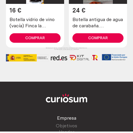
16
€
24
€
Botella vidrio de vino
Botella antigua de agua
(vacía) Finca la
de carabaña.
Estacada
Emblemática. Vacía
COMPRAR
COMPRAR
Empresa
Objetivos
Vender