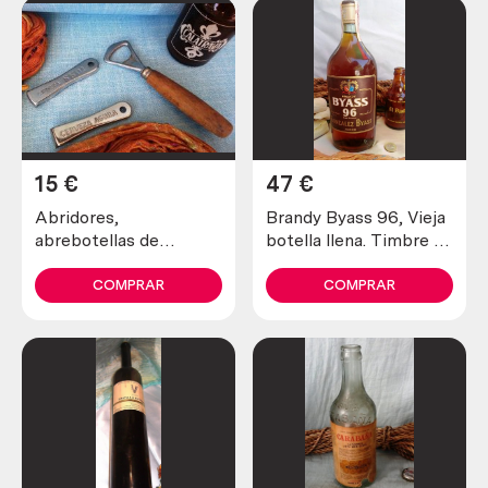
15
€
47
€
Abridores,
Brandy Byass 96, Vieja
abrebotellas de
botella llena. Timbre de
cerveza. 3 piezas.
4 pesetas.
COMPRAR
COMPRAR