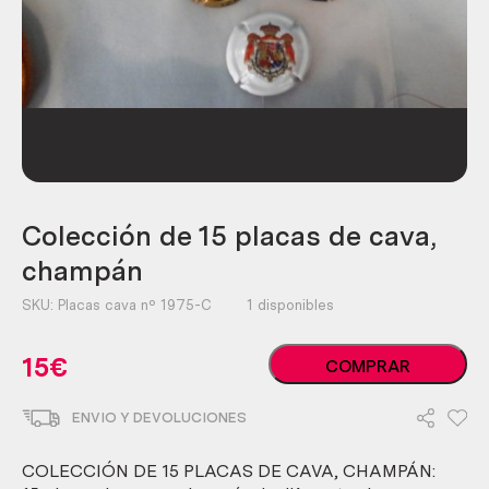
Colección de 15 placas de cava,
champán
SKU:
Placas cava nº 1975-C
1 disponibles
Colección
15
€
COMPRAR
de
15
ENVIO Y DEVOLUCIONES
placas
de
cava,
COLECCIÓN DE 15 PLACAS DE CAVA, CHAMPÁN: