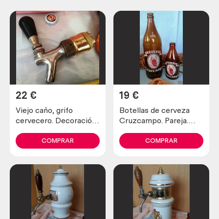
22
€
19
€
Viejo caño, grifo
Botellas de cerveza
cervecero. Decoración
Cruzcampo. Pareja.
o repuestos
Viejas.
COMPRAR
COMPRAR