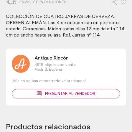
ENVIO Y DEVOLUCIONES
jarras
de
cerveza.
COLECCIÓN DE CUATRO JARRAS DE CERVEZA.
Origen
ORIGEN ALEMÁN: Las 4 se encuentran en perfecto
alemán
estado. Cerámicas. Miden todas ellas 12 cm de alta * 14
cantidad
cm de ancho hasta su asa. Ref. Jarras nº 114
Antiguo Rincón
6816 objetos en venta
Madrid,
España
¡Aún no se han encontrado valoraciones!
PREGUNTAR AL VENDEDOR
Productos relacionados