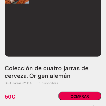
Colección de cuatro jarras de
cerveza. Origen alemán
SKU:
Jarras nº 114
1 disponibles
Colección
50
€
COMPRAR
de
cuatro