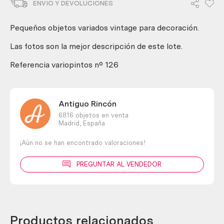
ENVIO Y DEVOLUCIONES
objetos
variopintos
cantidad
Pequeños objetos variados vintage para decoración.
Las fotos son la mejor descripción de este lote.
Referencia variopintos nº 126
Antiguo Rincón
6816 objetos en venta
Madrid,
España
¡Aún no se han encontrado valoraciones!
PREGUNTAR AL VENDEDOR
Productos relacionados