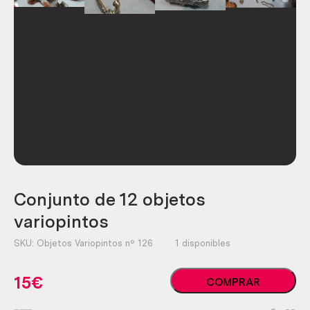
Conjunto de 12 objetos
variopintos
SKU:
Objetos Variopintos nº 126
1 disponibles
Conjunto
15
€
COMPRAR
de
12