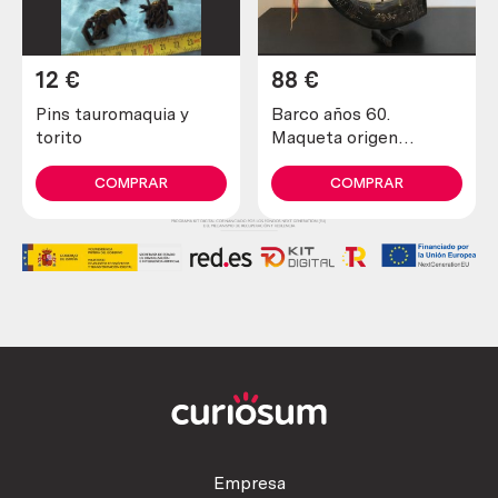
12
€
88
€
Pins tauromaquia y
Barco años 60.
torito
Maqueta origen
italiano. Hecho en
hueso. Magníficos
COMPRAR
COMPRAR
detalles. Muy pesado.
Empresa