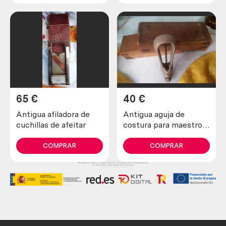
65
€
40
€
Antigua afiladora de
Antigua aguja de
cuchillas de afeitar
costura para maestros
zapateros y curtidores.
Años 30
COMPRAR
COMPRAR