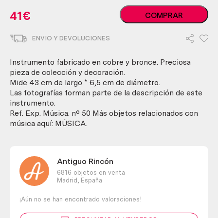
Cornetín
41
€
COMPRAR
antiguo
en
ENVIO Y DEVOLUCIONES
cobre
y
bronce.
Instrumento fabricado en cobre y bronce. Preciosa
Instrumento
pieza de colección y decoración.
musical.
Mide 43 cm de largo * 6,5 cm de diámetro.
cantidad
Las fotografías forman parte de la descripción de este
instrumento.
Ref. Exp. Música. nº 50 Más objetos relacionados con
música aquí: MÚSICA.
Antiguo Rincón
6816 objetos en venta
Madrid,
España
¡Aún no se han encontrado valoraciones!