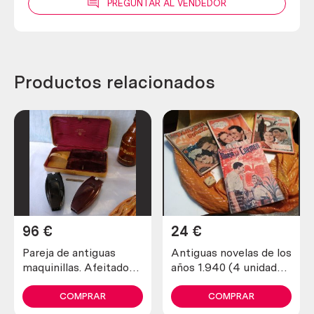
PREGUNTAR AL VENDEDOR
Productos relacionados
96
€
24
€
Pareja de antiguas
Antiguas novelas de los
maquinillas. Afeitadora
años 1.940 (4 unidades
y recortadora marca
diferentes)
schick.
COMPRAR
COMPRAR