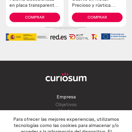
en placa transparente.
Precioso y rústica.
Especial para
Altura 37 cm.
asignatura de ciencias
Escultura de jardín.
COMPRAR
COMPRAR
naturales en colegios.
Empresa
Objetivos
Vender
Blog
Para ofrecer las mejores experiencias, utilizamos
tecnologías como las cookies para almacenar y/o
acceder a la información del dispositivo. El