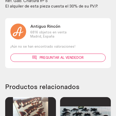
cantidad
Ref. Gab. Criatura nº 5
El alquiler de esta pieza cuesta el 30% de su P.V.P.
Antiguo Rincón
6816 objetos en venta
Madrid,
España
¡Aún no se han encontrado valoraciones!
PREGUNTAR AL VENDEDOR
Productos relacionados