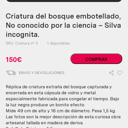
Criatura del bosque embotellado,
No conocido por la ciencia – Silva
incognita.
SKU:
Criatura nº 5
1 disponibles
Criatura
150
€
COMPRAR
del
bosque
ENVIO Y DEVOLUCIONES
embotellado,
No
conocido
Réplica de criatura extraña del bosque capturada y
por
encerrada en esta cápsula de vidrio y metal
la
especialmente fabricada para congelar el tiempo. Bajo
ciencia
la luz negra produce un bonito efecto.
-
Mide 49 cm de alto y 16 cm de diámetro. Pesa 1,5 kg.
Silva
Las fotos son la mejor descripción de esta curiosa obra
incognita.
artesanal tallada en madera de deriva.