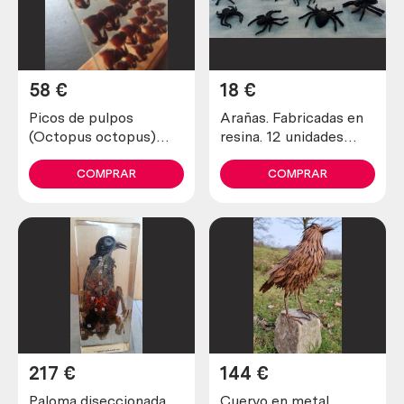
58
€
18
€
Picos de pulpos
Arañas. Fabricadas en
(Octopus octopus)
resina. 12 unidades
Expositor con 48 picos
variadas.
córneos.
COMPRAR
COMPRAR
217
€
144
€
Paloma diseccionada
Cuervo en metal.