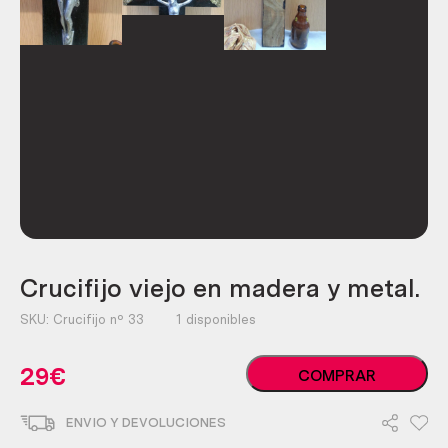
Crucifijo viejo en madera y metal.
SKU:
Crucifijo nº 33
1 disponibles
Crucifijo
29
€
COMPRAR
viejo
en
ENVIO Y DEVOLUCIONES
madera