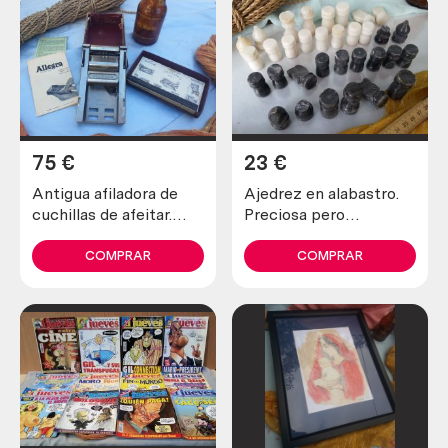
75
€
23
€
Antigua afiladora de
Ajedrez en alabastro.
cuchillas de afeitar.
Preciosa pero
Marca allegro.
incompleta y en mal
estado.
COMPRAR
COMPRAR