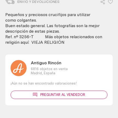
ENVIO Y DEVOLUCIONES
unid.
Preciosos.
cantidad
Pequeños y preciosos crucifijos para utilizar
como colgantes.
Buen estado general. Las fotografías son la mejor
descripción de estas piezas.
Ref. nº 3256-T Más objetos relacionados con
religión aquí: VIEJA RELIGIÓN
Antiguo Rincón
6816 objetos en venta
Madrid,
España
¡Aún no se han encontrado valoraciones!
PREGUNTAR AL VENDEDOR