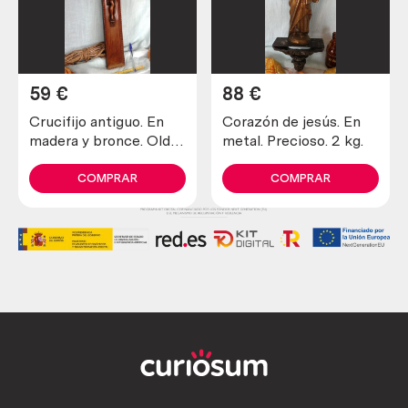
59
€
88
€
Crucifijo antiguo. En
Corazón de jesús. En
madera y bronce. Old
metal. Precioso. 2 kg.
crucifix. Wood and
bronze
COMPRAR
COMPRAR