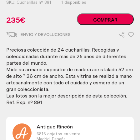
SKU:
Cucharillas nº 891
1 disponibles
Cucharillas
235
€
COMPRAR
de
té.
ENVIO Y DEVOLUCIONES
Colección
de
24
Preciosa colección de 24 cucharillas. Recogidas y
unidades.
coleccionadas durante más de 25 años de diferentes
Con
partes del mundo.
su
Mide su armario expositor de madera acristalado 52 cm
expositor
de alto * 26 cm de ancho. Esta vitrina se realizó a mano
de
artesanalmente con todo el cuidado y esmero de un
madera.
gran coleccionista.
Tea
Las fotos son la mejor descripción de esta colección.
spoons.
Ref. Exp. nº 891
cantidad
Antiguo Rincón
6816 objetos en venta
Madrid,
España