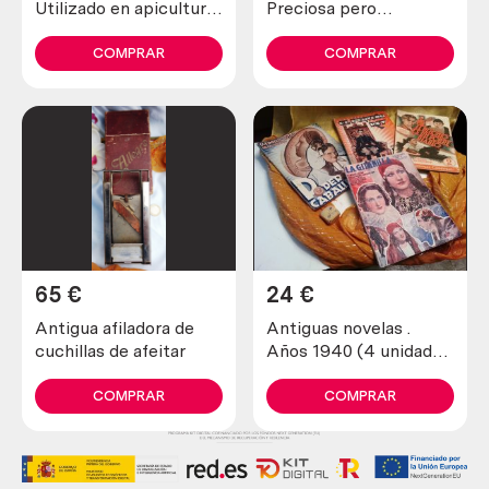
Utilizado en apicultura
Preciosa pero
para tranquilizar a las
incompleta y en mal
abejas
estado.
COMPRAR
COMPRAR
65
€
24
€
Antigua afiladora de
Antiguas novelas .
cuchillas de afeitar
Años 1940 (4 unidades
diferentes)
COMPRAR
COMPRAR