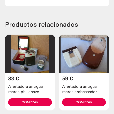
Productos relacionados
83
€
59
€
Afeitadora antigua
Afeitadora antigua
marca philishave.
marca ambassador.
Preciosa pieza de
Preciosa pieza de
colección
colección
COMPRAR
COMPRAR