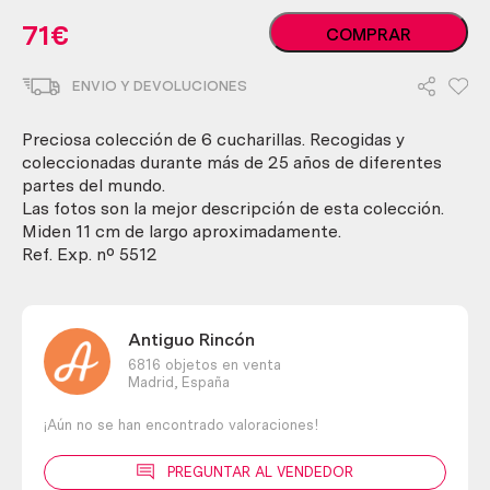
Cucharillas
71
€
COMPRAR
de
té
ENVIO Y DEVOLUCIONES
Rolex.
Colección
de
Preciosa colección de 6 cucharillas. Recogidas y
6
coleccionadas durante más de 25 años de diferentes
unidades.
partes del mundo.
Tea
Las fotos son la mejor descripción de esta colección.
spoons
Miden 11 cm de largo aproximadamente.
cantidad
Ref. Exp. nº 5512
Antiguo Rincón
6816 objetos en venta
Madrid,
España
¡Aún no se han encontrado valoraciones!
PREGUNTAR AL VENDEDOR