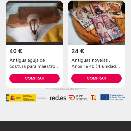
40
€
24
€
Antigua aguja de
Antiguas novelas .
costura para maestros
Años 1940 (4 unidades
zapateros y curtidores.
diferentes)
Años 30
COMPRAR
COMPRAR