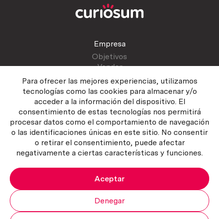
Empresa
Objetivos
Vender
Blog
Para ofrecer las mejores experiencias, utilizamos
tecnologías como las cookies para almacenar y/o
acceder a la información del dispositivo. El
Atención al cliente
consentimiento de estas tecnologías nos permitirá
Contactar
procesar datos como el comportamiento de navegación
Manual del vendedor
o las identificaciones únicas en este sitio. No consentir
o retirar el consentimiento, puede afectar
negativamente a ciertas características y funciones.
Aceptar
Política del servicio
|
Política de privacidad
|
Política de Cookies
Copyright ©2026 Curiosum S.L. Todos los derechos reservados.
Denegar