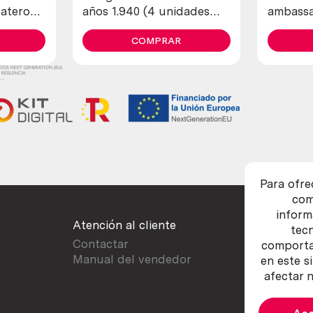
ateros y
años 1.940 (4 unidades
ambassa
30
diferentes)
pieza d
COMPRAR
Para ofre
com
inform
Atención al cliente
tec
Contactar
comportam
Manual del vendedor
en este s
afectar n