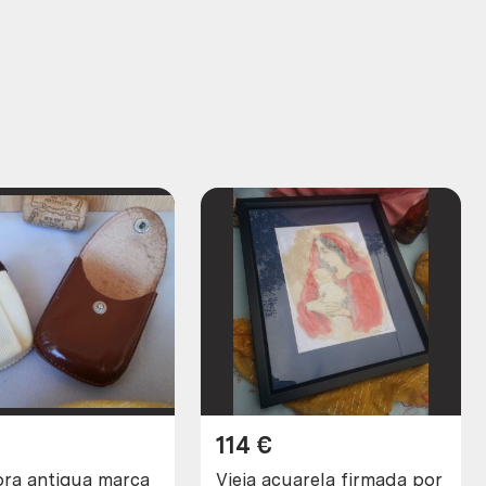
114
€
 antigua marca
Vieja acuarela firmada por