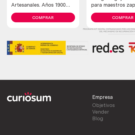
Artesanales. Años 1900
para maestros zap
maravillosos. Old open
curtidores. Años 
letters in copper
COMPRAR
COMPRAR
Empresa
Objetivos
Vender
Blog