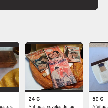
24
€
59
€
costura
Antiguas novelas de los
Afeitadora