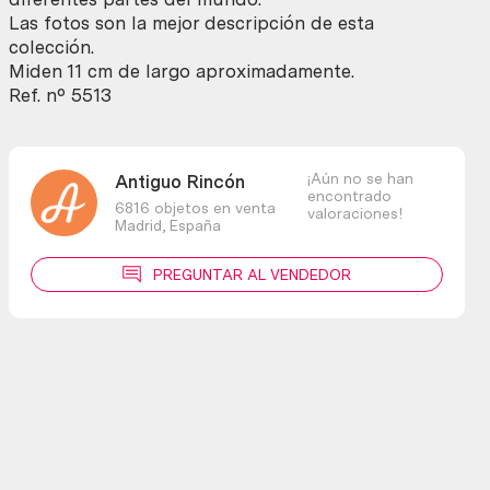
Tea
Las fotos son la mejor descripción de esta
spoons
colección.
cantidad
Miden 11 cm de largo aproximadamente.
Ref. nº 5513
¡Aún no se han
Antiguo Rincón
encontrado
6816 objetos en venta
valoraciones!
Madrid,
España
PREGUNTAR AL VENDEDOR