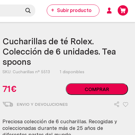
Subir producto
Cucharillas de té Rolex.
Colección de 6 unidades. Tea
spoons
SKU:
Cucharillas nº 5513
1 disponibles
Cucharillas
71
€
COMPRAR
de
té
ENVIO Y DEVOLUCIONES
Rolex.
Colección
de
Preciosa colección de 6 cucharillas. Recogidas y
6
coleccionadas durante más de 25 años de
unidades.
diferentes partes del mundo.