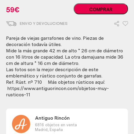
Damajuanas.
59
€
COMPRAR
Viejas
garrafas
ENVIO Y DEVOLUCIONES
en
vidrio.
Pareja.
Pareja de viejas garrafones de vino. Piezas de
Años
decoración todavía útiles.
70-
Mide la más grande 42 m de alto * 26 cm de diámetro
80
con 16 litros de capacidad. La otra damajuana mide 36
cantidad
cm de altura * 16 cm de diámetro.
Las fotos son la mejor descripción de este
emblemático y rústico conjunto de garrafas.
Ref. Rúst. nº 710 Más objetos rústicos aquí:
https://www.antiguorincon.com/objetos-muy-
rusticos-11
Antiguo Rincón
6816 objetos en venta
Madrid,
España