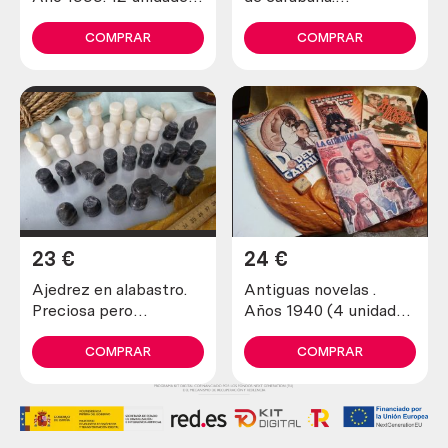
diferentes.
Emblemática. Vacía
COMPRAR
COMPRAR
23
€
24
€
Ajedrez en alabastro.
Antiguas novelas .
Preciosa pero
Años 1940 (4 unidades
incompleta y en mal
diferentes)
estado.
COMPRAR
COMPRAR