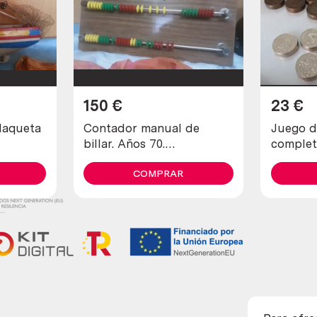
150
€
23
€
Maqueta
Contador manual de
Juego d
billar. Años 70.
complet
Emblemático objeto.
decorac
COMPRAR