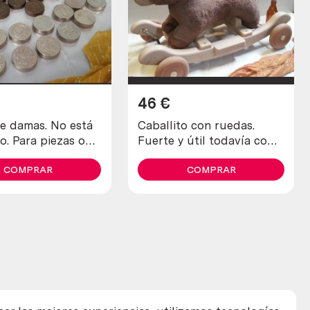
46
€
e damas. No está
Caballito con ruedas.
o. Para piezas o
Fuerte y útil todavía como
ión.
juguete. Año 2000
COMPRAR
COMPRAR