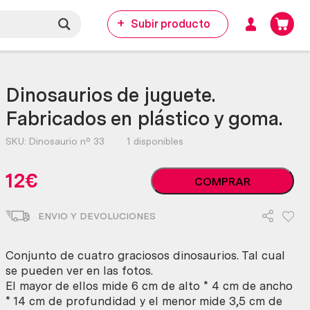
Subir producto
Dinosaurios de juguete.
Fabricados en plástico y goma.
SKU:
Dinosaurio nº 33
1 disponibles
Dinosaurios
12
€
COMPRAR
de
juguete.
ENVIO Y DEVOLUCIONES
Fabricados
en
plástico
Conjunto de cuatro graciosos dinosaurios. Tal cual
y
se pueden ver en las fotos.
goma.
El mayor de ellos mide 6 cm de alto * 4 cm de ancho
cantidad
* 14 cm de profundidad y el menor mide 3,5 cm de