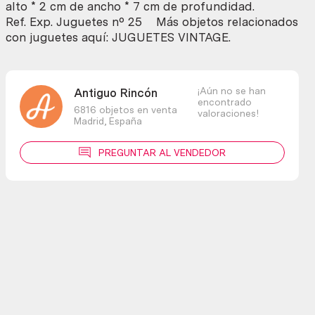
alto * 2 cm de ancho * 7 cm de profundidad.
Ref. Exp. Juguetes nº 25 Más objetos relacionados
con juguetes aquí: JUGUETES VINTAGE.
¡Aún no se han
Antiguo Rincón
encontrado
6816 objetos en venta
valoraciones!
Madrid,
España
PREGUNTAR AL VENDEDOR