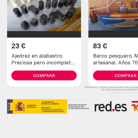
23
€
83
€
Ajedrez en alabastro.
Barco pesquero. 
Preciosa pero incompleta
artesanal. Años 70
y en mal estado.
COMPRAR
COMPRAR