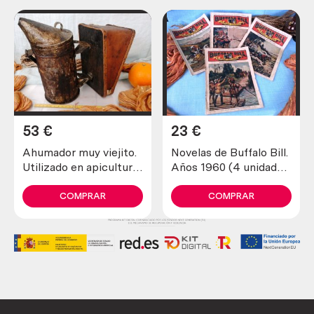
53
€
23
€
Ahumador muy viejito.
Novelas de Buffalo Bill.
Utilizado en apicultura
Años 1960 (4 unidades
para tranquilizar a las
diferentes)
abejas
COMPRAR
COMPRAR