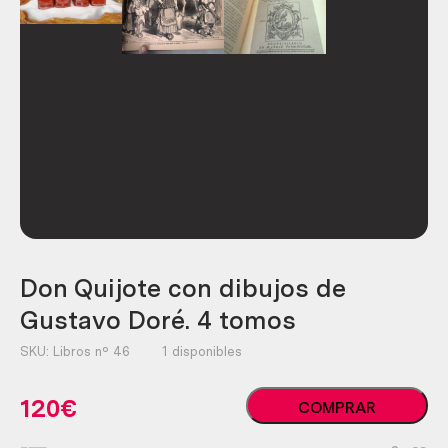
Don Quijote con dibujos de
Gustavo Doré. 4 tomos
SKU:
Libros nº 46
1 disponibles
Don
120
€
COMPRAR
Quijote
con