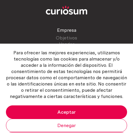
Empresa
Objetivos
Vender
Blog
Para ofrecer las mejores experiencias, utilizamos
tecnologías como las cookies para almacenar y/o
acceder a la información del dispositivo. El
Atención al cliente
consentimiento de estas tecnologías nos permitirá
Contactar
procesar datos como el comportamiento de navegación
Manual del vendedor
o las identificaciones únicas en este sitio. No consentir
o retirar el consentimiento, puede afectar
negativamente a ciertas características y funciones.
Aceptar
Política del servicio
|
Política de privacidad
|
Política de Cookies
Copyright ©2026 Curiosum S.L. Todos los derechos reservados.
Denegar