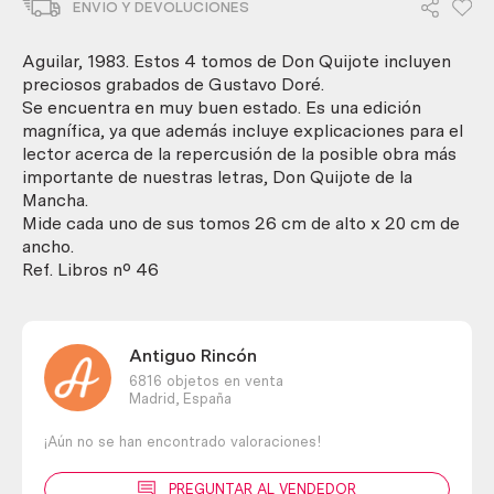
ENVIO Y DEVOLUCIONES
dibujos
de
Gustavo
Aguilar, 1983. Estos 4 tomos de Don Quijote incluyen
Doré.
preciosos grabados de Gustavo Doré.
4
Se encuentra en muy buen estado. Es una edición
tomos
magnífica, ya que además incluye explicaciones para el
cantidad
lector acerca de la repercusión de la posible obra más
importante de nuestras letras, Don Quijote de la
Mancha.
Mide cada uno de sus tomos 26 cm de alto x 20 cm de
ancho.
Ref. Libros nº 46
Antiguo Rincón
6816 objetos en venta
Madrid,
España
¡Aún no se han encontrado valoraciones!
PREGUNTAR AL VENDEDOR