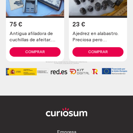
75
€
23
€
Antigua afiladora de
Ajedrez en alabastro.
cuchillas de afeitar.
Preciosa pero
Marca allegro.
incompleta y en mal
estado.
COMPRAR
COMPRAR
Empresa