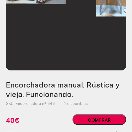
Encorchadora manual. Rústica y
vieja. Funcionando.
SKU:
Encorchadora nº 646
1 disponibles
Encorchadora
40
€
COMPRAR
manual.
Rústica