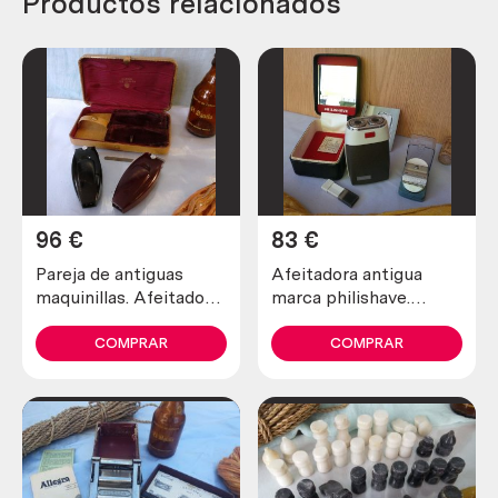
Productos relacionados
96
€
83
€
Pareja de antiguas
Afeitadora antigua
maquinillas. Afeitadora
marca philishave.
y recortadora marca
Preciosa pieza de
schick.
colección
COMPRAR
COMPRAR